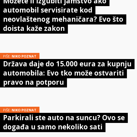
Možete li izgubiti jamstvo ako
automobil servisirate kod
neovlaštenog mehaničara? Evo što
doista kaže zakon
PIŠE:
NIKO POZNAT
Država daje do 15.000 eura za kupnju
automobila: Evo tko može ostvariti
pravo na potporu
PIŠE:
NIKO POZNAT
Parkirali ste auto na suncu? Ovo se
događa u samo nekoliko sati