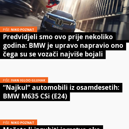
PIŠE:
NIKO POZNAT
Predvidjeli smo ovo prije nekoliko
godina: BMW je upravo napravio ono
čega su se vozači najviše bojali
PIŠE:
IVAN IGLOO GLUHAK
“Najkul” automobili iz osamdesetih:
BMW M635 CSi (E24)
PIŠE:
NIKO POZNAT