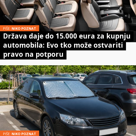
PIŠE:
NIKO POZNAT
Država daje do 15.000 eura za kupnju
automobila: Evo tko može ostvariti
pravo na potporu
PIŠE:
NIKO POZNAT