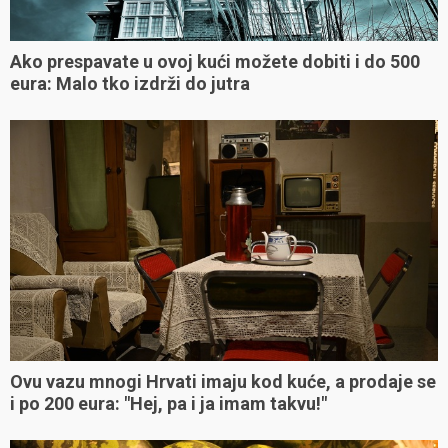
Ako prespavate u ovoj kući možete dobiti i do 500
eura: Malo tko izdrži do jutra
Ovu vazu mnogi Hrvati imaju kod kuće, a prodaje se
i po 200 eura: "Hej, pa i ja imam takvu!"