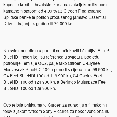
kupce je kredit u hrvatskim kunama s akcijskom fiksnom
kamatnom stopom od 4,99 % uz Citroën Financiranje
Splitske banke te poklon produženog jamstvo Essential
Drive u trajanju 4 godine ili 70.000 km.
Na svim modelima u ponudi su učinkoviti i štedljivi Euro 6
BlueHDi motori koji su referenca u svijetu u pogledu
potrošnje i emisije CO2, pa je tako Citroën C-Elysee
Medveščak BlueHDi 100 u ponudi s cijenom od 99.900 kn,
C4 Feel BlueHDi 100 od 119.900 kn, C4 Cactus Feel
BlueHDi 100 od 124.900 kn, a Berlingo Multispace Feel
BlueHDi 100 od 129.900 kn.
Ovo je bila prilika marki Citroën za suradnju s filmskom i
televizijskom tvrtkom Sony Pictures za nekonvencionalnu