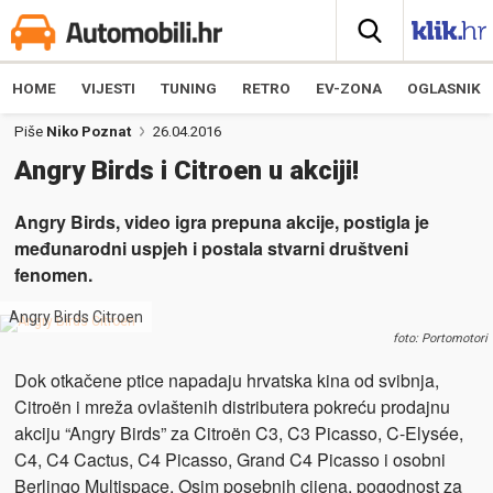
HOME
VIJESTI
TUNING
RETRO
EV-ZONA
OGLASNIK
Piše
Niko Poznat
26.04.2016
Angry Birds i Citroen u akciji!
Angry Birds, video igra prepuna akcije, postigla je
međunarodni uspjeh i postala stvarni društveni
fenomen.
Angry Birds Citroen
foto: Portomotori
Dok otkačene ptice napadaju hrvatska kina od svibnja,
Citroën i mreža ovlaštenih distributera pokreću prodajnu
akciju “Angry Birds” za Citroën C3, C3 Picasso, C-Elysée,
C4, C4 Cactus, C4 Picasso, Grand C4 Picasso i osobni
Berlingo Multispace. Osim posebnih cijena, pogodnost za