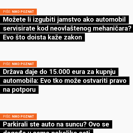
PIŠE:
NIKO POZNAT
Možete li izgubiti jamstvo ako automobil
servisirate kod neovlaštenog mehaničara?
Evo što doista kaže zakon
PIŠE:
NIKO POZNAT
Država daje do 15.000 eura za kupnju
automobila: Evo tko može ostvariti pravo
na potporu
PIŠE:
NIKO POZNAT
Parkirali ste auto na suncu? Ovo se
događa u samo nekoliko sati