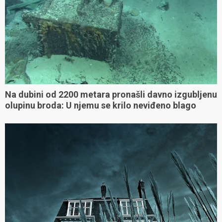
Na dubini od 2200 metara pronašli davno izgubljenu
olupinu broda: U njemu se krilo neviđeno blago