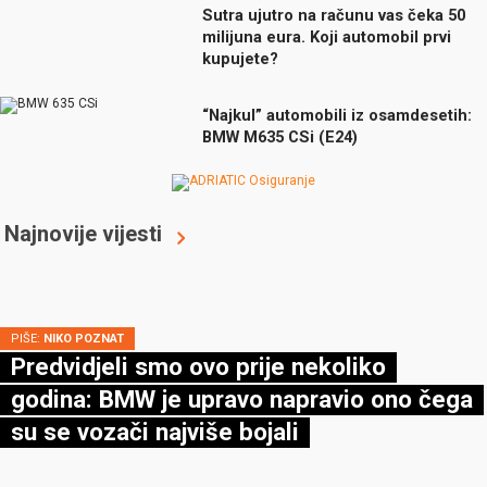
Sutra ujutro na računu vas čeka 50
milijuna eura. Koji automobil prvi
kupujete?
“Najkul” automobili iz osamdesetih:
BMW M635 CSi (E24)
Najnovije vijesti
PIŠE:
NIKO POZNAT
Predvidjeli smo ovo prije nekoliko
godina: BMW je upravo napravio ono čega
su se vozači najviše bojali