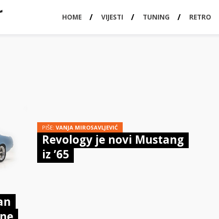
HOME
VIJESTI
TUNING
RETRO
PIŠE:
VANJA MIROSAVLJEVIĆ
Revology je novi Mustang
iz ’65
an
rne