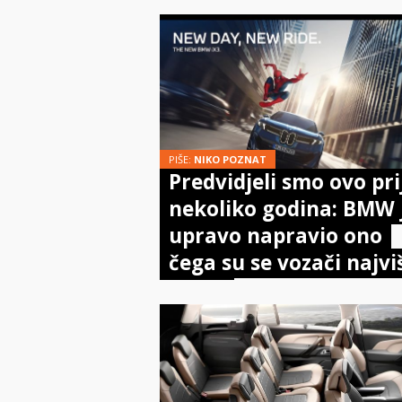
PIŠE:
NIKO POZNAT
Predvidjeli smo ovo pri
nekoliko godina: BMW 
upravo napravio ono
čega su se vozači najvi
bojali