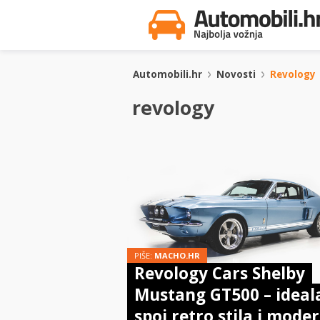
Automobili.hr
Novosti
Revology
revology
PIŠE:
MACHO.HR
Revology Cars Shelby
Mustang GT500 – ideal
spoj retro stila i mode