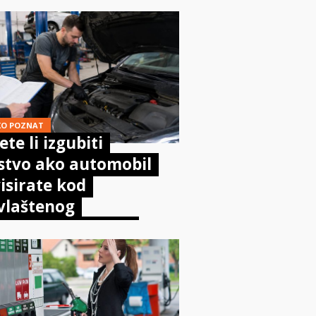
KO POZNAT
te li izgubiti
stvo ako automobil
isirate kod
vlaštenog
aničara? Evo što
sta kaže zakon