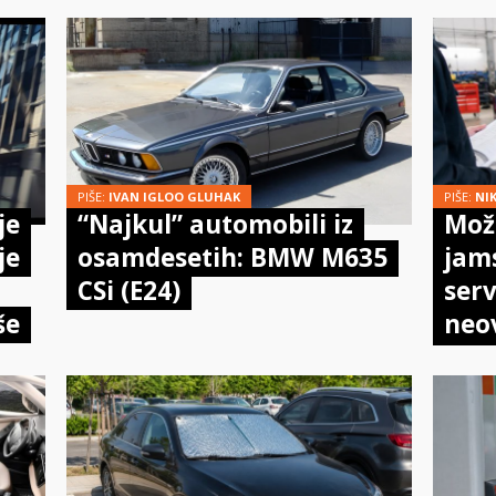
PIŠE:
IVAN IGLOO GLUHAK
PIŠE:
NI
je
“Najkul” automobili iz
Može
je
osamdesetih: BMW M635
jam
CSi (E24)
serv
še
neo
meh
doi