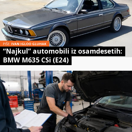
PIŠE:
IVAN IGLOO GLUHAK
“Najkul” automobili iz osamdesetih:
BMW M635 CSi (E24)