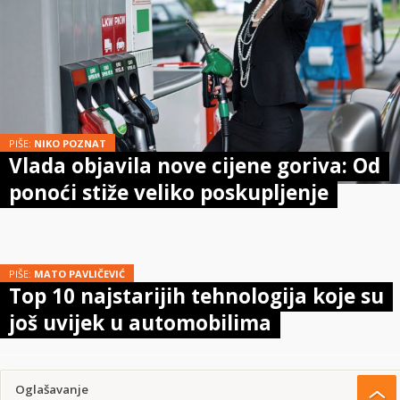
PIŠE:
NIKO POZNAT
Vlada objavila nove cijene goriva: Od
ponoći stiže veliko poskupljenje
PIŠE:
MATO PAVLIČEVIĆ
Top 10 najstarijih tehnologija koje su
još uvijek u automobilima
Oglašavanje