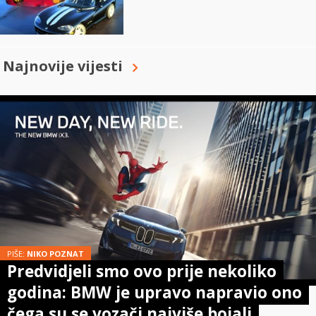
Najnovije vijesti
PIŠE:
NIKO POZNAT
Predvidjeli smo ovo prije nekoliko
godina: BMW je upravo napravio ono
čega su se vozači najviše bojali