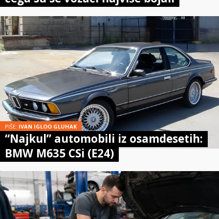
PIŠE:
IVAN IGLOO GLUHAK
“Najkul” automobili iz osamdesetih:
BMW M635 CSi (E24)