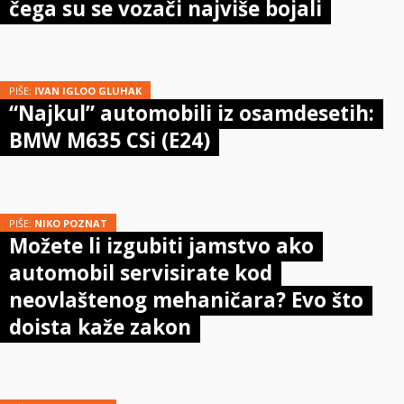
čega su se vozači najviše bojali
PIŠE:
IVAN IGLOO GLUHAK
“Najkul” automobili iz osamdesetih:
BMW M635 CSi (E24)
PIŠE:
NIKO POZNAT
Možete li izgubiti jamstvo ako
automobil servisirate kod
neovlaštenog mehaničara? Evo što
doista kaže zakon