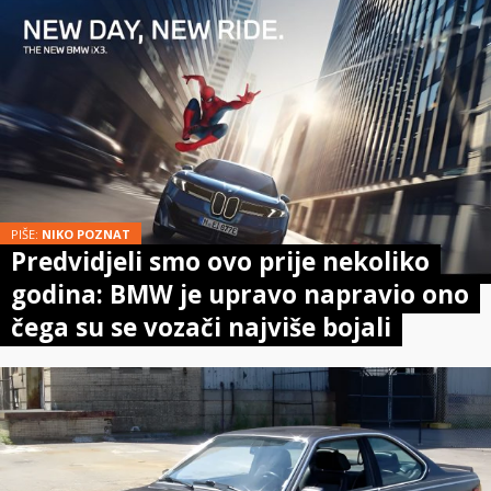
PIŠE:
NIKO POZNAT
Predvidjeli smo ovo prije nekoliko
godina: BMW je upravo napravio ono
čega su se vozači najviše bojali