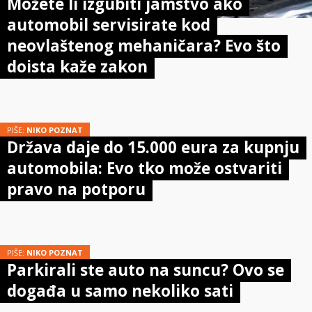
Možete li izgubiti jamstvo ako
automobil servisirate kod
neovlaštenog mehaničara? Evo što
doista kaže zakon
PIŠE:
NIKO POZNAT
Država daje do 15.000 eura za kupnju
automobila: Evo tko može ostvariti
pravo na potporu
PIŠE:
NIKO POZNAT
Parkirali ste auto na suncu? Ovo se
događa u samo nekoliko sati