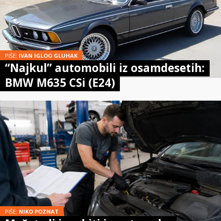
PIŠE:
IVAN IGLOO GLUHAK
“Najkul” automobili iz osamdesetih:
BMW M635 CSi (E24)
PIŠE:
NIKO POZNAT