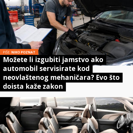
PIŠE:
NIKO POZNAT
Možete li izgubiti jamstvo ako
automobil servisirate kod
neovlaštenog mehaničara? Evo što
doista kaže zakon