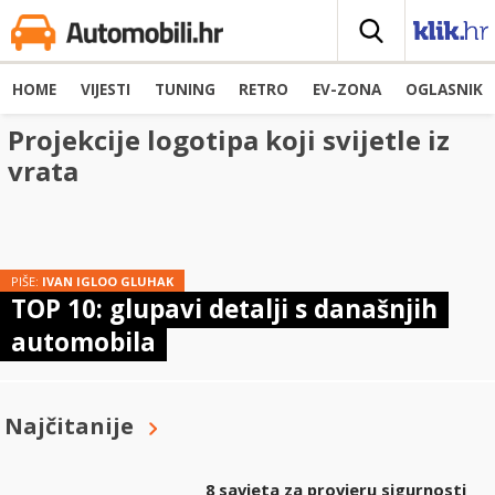
HOME
VIJESTI
TUNING
RETRO
EV-ZONA
OGLASNIK
Projekcije logotipa koji svijetle iz
vrata
PIŠE:
IVAN IGLOO GLUHAK
TOP 10: glupavi detalji s današnjih
automobila
Najčitanije
8 savjeta za provjeru sigurnosti