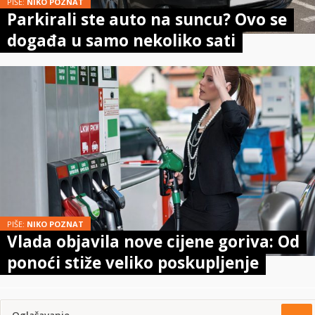
PIŠE:
NIKO POZNAT
Parkirali ste auto na suncu? Ovo se
događa u samo nekoliko sati
PIŠE:
NIKO POZNAT
Vlada objavila nove cijene goriva: Od
ponoći stiže veliko poskupljenje
Oglašavanje