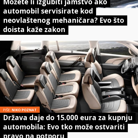
Možete li izgubiti jamstvo ako
automobil servisirate kod
neovlaštenog mehaničara? Evo što
doista kaže zakon
PIŠE:
NIKO POZNAT
Država daje do 15.000 eura za kupnju
automobila: Evo tko može ostvariti
pravo na potporu