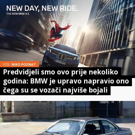
PIŠE:
NIKO POZNAT
Predvidjeli smo ovo prije nekoliko
godina: BMW je upravo napravio ono
čega su se vozači najviše bojali