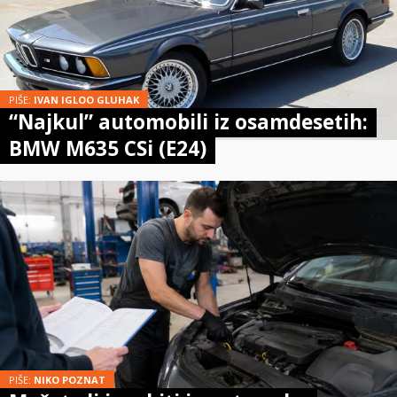
PIŠE:
IVAN IGLOO GLUHAK
“Najkul” automobili iz osamdesetih:
BMW M635 CSi (E24)
PIŠE:
NIKO POZNAT