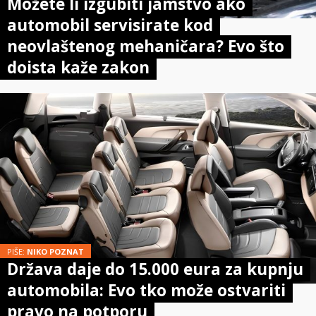
Možete li izgubiti jamstvo ako
automobil servisirate kod
neovlaštenog mehaničara? Evo što
doista kaže zakon
PIŠE:
NIKO POZNAT
Država daje do 15.000 eura za kupnju
automobila: Evo tko može ostvariti
pravo na potporu