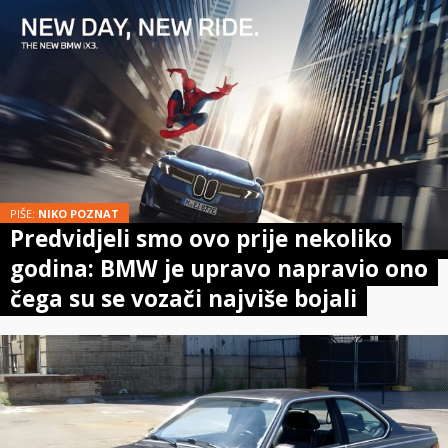
PIŠE:
NIKO POZNAT
Predvidjeli smo ovo prije nekoliko
godina: BMW je upravo napravio ono
čega su se vozači najviše bojali