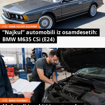
PIŠE:
IVAN IGLOO GLUHAK
“Najkul” automobili iz osamdesetih:
BMW M635 CSi (E24)
PIŠE:
NIKO POZNAT