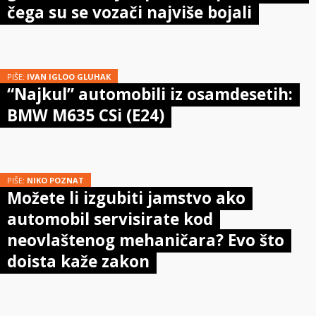
čega su se vozači najviše bojali
PIŠE:
IVAN IGLOO GLUHAK
“Najkul” automobili iz osamdesetih:
BMW M635 CSi (E24)
PIŠE:
NIKO POZNAT
Možete li izgubiti jamstvo ako
automobil servisirate kod
neovlaštenog mehaničara? Evo što
doista kaže zakon