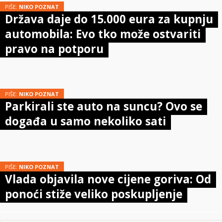
PIŠE:
NIKO POZNAT
Država daje do 15.000 eura za kupnju
automobila: Evo tko može ostvariti
pravo na potporu
PIŠE:
NIKO POZNAT
Parkirali ste auto na suncu? Ovo se
događa u samo nekoliko sati
PIŠE:
NIKO POZNAT
Vlada objavila nove cijene goriva: Od
ponoći stiže veliko poskupljenje