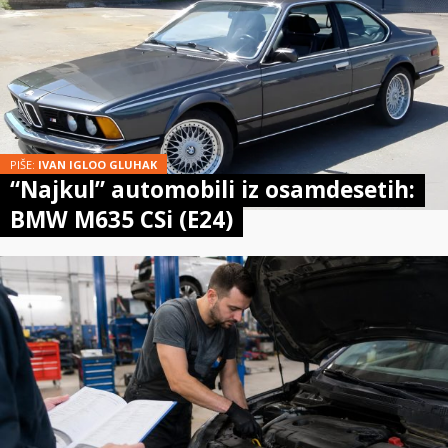
PIŠE:
IVAN IGLOO GLUHAK
“Najkul” automobili iz osamdesetih:
BMW M635 CSi (E24)