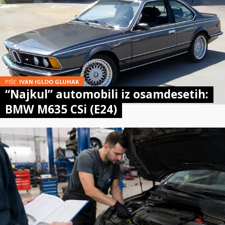
PIŠE:
IVAN IGLOO GLUHAK
“Najkul” automobili iz osamdesetih:
BMW M635 CSi (E24)