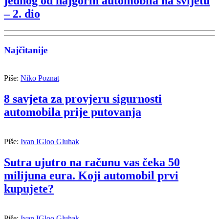
jednog od najgorih automobila na svijetu
– 2. dio
Najčitanije
Piše:
Niko Poznat
8 savjeta za provjeru sigurnosti
automobila prije putovanja
Piše:
Ivan IGloo Gluhak
Sutra ujutro na računu vas čeka 50
milijuna eura. Koji automobil prvi
kupujete?
Piše:
Ivan IGloo Gluhak