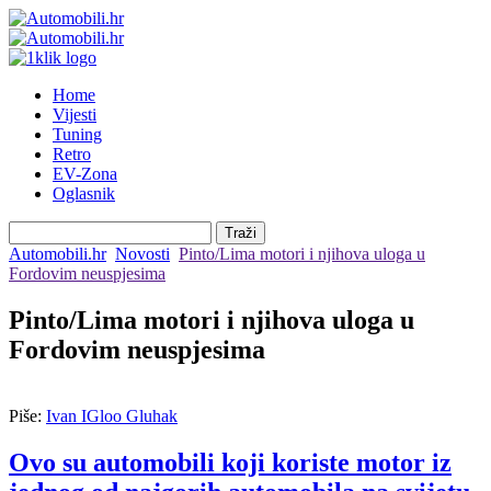
Home
Vijesti
Tuning
Retro
EV-Zona
Oglasnik
Automobili.hr
Novosti
Pinto/Lima motori i njihova uloga u
Fordovim neuspjesima
Pinto/Lima motori i njihova uloga u
Fordovim neuspjesima
Piše:
Ivan IGloo Gluhak
Ovo su automobili koji koriste motor iz