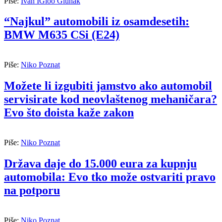
Piše:
Ivan IGloo Gluhak
“Najkul” automobili iz osamdesetih:
BMW M635 CSi (E24)
Piše:
Niko Poznat
Možete li izgubiti jamstvo ako automobil
servisirate kod neovlaštenog mehaničara?
Evo što doista kaže zakon
Piše:
Niko Poznat
Država daje do 15.000 eura za kupnju
automobila: Evo tko može ostvariti pravo
na potporu
Piše:
Niko Poznat