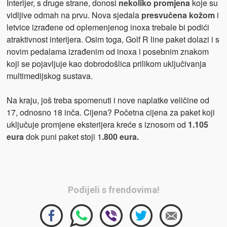
Interijer, s druge strane, donosi
nekoliko promjena
koje su
vidljive odmah na prvu. Nova sjedala
presvučena
kožom
i
letvice izrađene od oplemenjenog inoxa trebale bi podići
atraktivnost interijera. Osim toga, Golf R line paket dolazi i s
novim pedalama izrađenim od inoxa i posebnim znakom
koji se pojavljuje kao dobrodošlica prilikom uključivanja
multimedijskog sustava.
Na kraju, još treba spomenuti i nove naplatke veličine od
17, odnosno 18 inča. Cijena? Početna cijena za paket koji
uključuje promjene eksterijera kreće s iznosom od
1.105
eura
dok puni paket stoji 1
.800 eura.
Podijeli s frendovima!