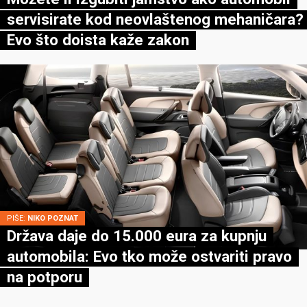
servisirate kod neovlaštenog mehaničara?
Evo što doista kaže zakon
PIŠE:
NIKO POZNAT
Država daje do 15.000 eura za kupnju
automobila: Evo tko može ostvariti pravo
na potporu