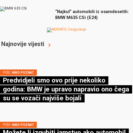
“Najkul” automobili iz osamdesetih:
BMW M635 CSi (E24)
Najnovije vijesti
PIŠE:
NIKO POZNAT
Predvidjeli smo ovo prije nekoliko
godina: BMW je upravo napravio ono čega
su se vozači najviše bojali
PIŠE:
NIKO POZNAT
Možete li izgubiti jamstvo ako automobil