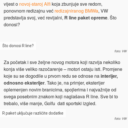
vijest o
novoj-staroj Alfi
koja zbunjuje sve redom,
ponovnom redizajnu već
redizajniranog BMWa
, VW
predstavlja svoj, već revijalni,
R line paket opreme
. Što
donosi?
Što donosi R line?
foto: VW
Za početak i sve željne novog motora koji razvija nekoliko
konja više veliko razočarenje – motori ostaju isti. Promjene
koje su se dogodile u prvom redu se odnose na
interijer,
odnosno eksterijer
. Tako je, na primjer, eksterijer
oplemenjen novim branicima, spojlerima i najvažnije od
svega posebnim znakom koji naglašava R line. Sve bi to
trebalo, više manje, Golfu dati sportski izgled.
R paket uključuje različite dodatke
foto: VW