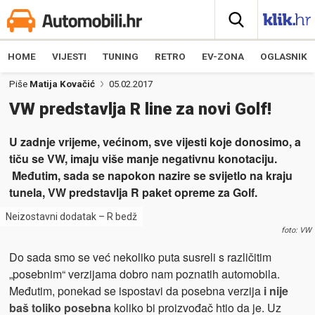
HOME
VIJESTI
TUNING
RETRO
EV-ZONA
OGLASNIK
Piše
Matija Kovačić
05.02.2017
VW predstavlja R line za novi Golf!
U zadnje vrijeme, većinom, sve vijesti koje donosimo, a
tiču se VW, imaju više manje negativnu konotaciju.
Međutim, sada se napokon nazire se svijetlo na kraju
tunela, VW predstavlja R paket opreme za Golf.
Neizostavni dodatak – R bedž
foto: VW
Do sada smo se već nekoliko puta susreli s različitim
„posebnim“ verzijama dobro nam poznatih automobila.
Međutim, ponekad se ispostavi da posebna verzija
i nije
baš toliko posebna
koliko bi proizvođač htio da je. Uz