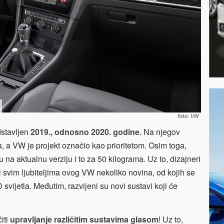
foto: VW
dstavljen
2019., odnosno 2020. godine
. Na njegov
, a VW je projekt označio kao prioritetom. Osim toga,
u na aktualnu verziju i to za 50 kilograma. Uz to, dizajneri
li svim ljubiteljima ovog VW nekoliko novina, od kojih se
D svijetla. Međutim, razvijeni su novi sustavi koji će
iti
upravljanje različitim sustavima glasom
! Uz to,