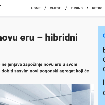
HOME
VIJESTI
TUNING
RETRO
novu eru – hibridni
e ne jenjava započinje novu eru u svom
 dobiti sasvim novi pogonski agregat koji će