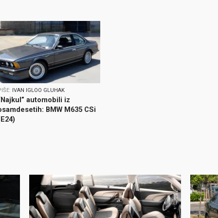
PIŠE:
IVAN IGLOO GLUHAK
“Najkul” automobili iz
osamdesetih: BMW M635 CSi
(E24)