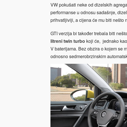
VW pokušati neke od dizelskih agrega
performanse u odnosu sadašnje, dizels
prihvatljiviji, a cijena će mu biti ne
GTI verzija bi također trebala biti nešt
litreni twin turbo
koji će, jednako kao 
V baterijama. Bez obzira o kojem se mo
odnosno sedmerobrzinskim automatsk