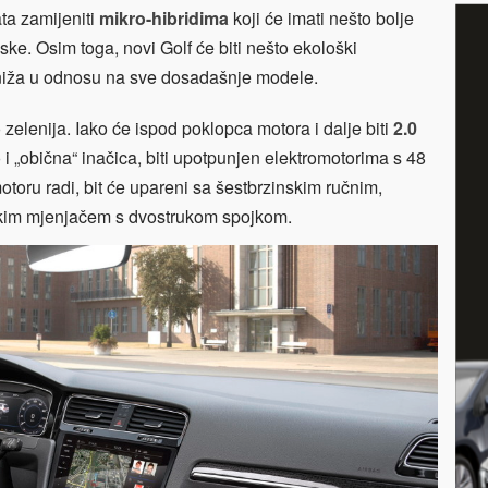
ta zamijeniti
mikro-hibridima
koji će imati nešto bolje
ke. Osim toga, novi Golf će biti nešto ekološki
što niža u odnosu na sve dosadašnje modele.
o zelenija. Iako će ispod poklopca motora i dalje biti
2.0
i „obična“ inačica, biti upotpunjen elektromotorima s 48
toru radi, bit će upareni sa šestbrzinskim ručnim,
im mjenjačem s dvostrukom spojkom.