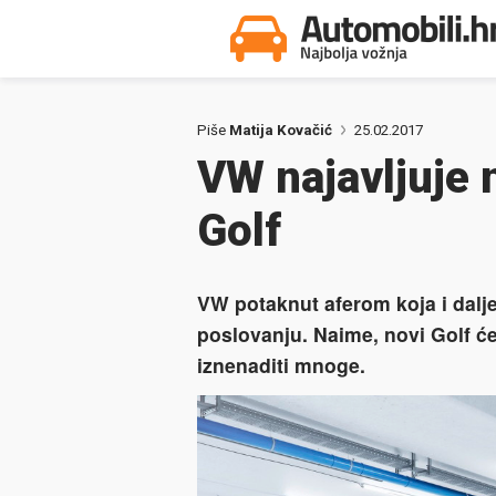
Piše
Matija Kovačić
25.02.2017
VW najavljuje 
Golf
VW potaknut aferom koja i dalj
poslovanju. Naime, novi Golf će
iznenaditi mnoge.