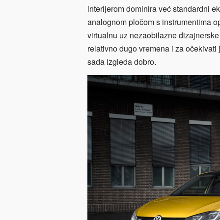
interijerom dominira već standardni ek
analognom pločom s instrumentima opr
virtualnu uz nezaobilazne dizajnerske 
relativno dugo vremena i za očekivati j
sada izgleda dobro.