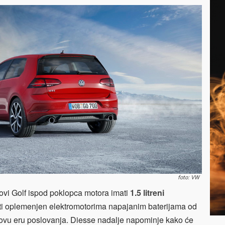
foto: VW
ovi Golf ispod poklopca motora imati
1.5 litreni
iti oplemenjen elektromotorima napajanim baterijama od
ovu eru poslovanja. Diesse nadalje napominje kako će