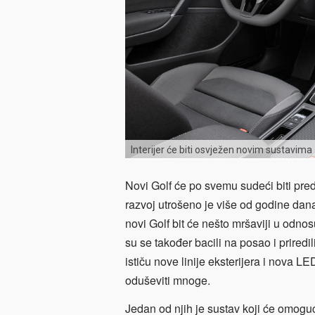
Interijer će biti osvježen novim sustavima
Novi Golf će po svemu sudeći biti pre
razvoj utrošeno je više od godine dana
novi Golf bit će nešto mršaviji u odnos
su se također bacili na posao i priredi
ističu nove linije eksterijera i nova LE
oduševiti mnoge.
Jedan od njih je sustav koji će omoguć