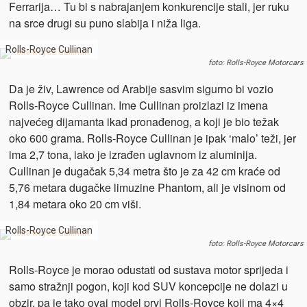
Ferrarija… Tu bi s nabrajanjem konkurencije stali, jer ruku
na srce drugi su puno slabija i niža liga.
Rolls-Royce Cullinan
foto: Rolls-Royce Motorcars
Da je živ, Lawrence od Arabije sasvim sigurno bi vozio
Rolls-Royce Cullinan. Ime Cullinan proizlazi iz imena
najvećeg dijamanta ikad pronađenog, a koji je bio težak
oko 600 grama. Rolls-Royce Cullinan je ipak ‘malo’ teži, jer
ima 2,7 tona, iako je izrađen uglavnom iz aluminija.
Cullinan je dugačak 5,34 metra što je za 42 cm kraće od
5,76 metara dugačke limuzine Phantom, ali je visinom od
1,84 metara oko 20 cm viši.
Rolls-Royce Cullinan
foto: Rolls-Royce Motorcars
Rolls-Royce je morao odustati od sustava motor sprijeda i
samo stražnji pogon, koji kod SUV koncepcije ne dolazi u
obzir, pa je tako ovaj model prvi Rolls-Royce koji ma 4×4