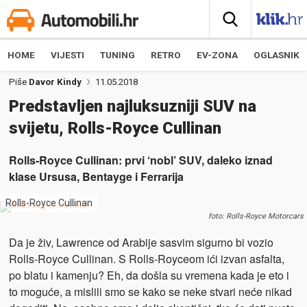
HOME
VIJESTI
TUNING
RETRO
EV-ZONA
OGLASNIK
Piše
Davor Kindy
11.05.2018
Predstavljen najluksuzniji SUV na
svijetu, Rolls-Royce Cullinan
Rolls-Royce Cullinan: prvi ‘nobl’ SUV, daleko iznad
klase Ursusa, Bentayge i Ferrarija
Rolls-Royce Cullinan
foto: Rolls-Royce Motorcars
Da je živ, Lawrence od Arabije sasvim sigurno bi vozio
Rolls-Royce Cullinan. S Rolls-Royceom ići izvan asfalta,
po blatu i kamenju? Eh, da došla su vremena kada je eto i
to moguće, a mislili smo se kako se neke stvari neće nikad