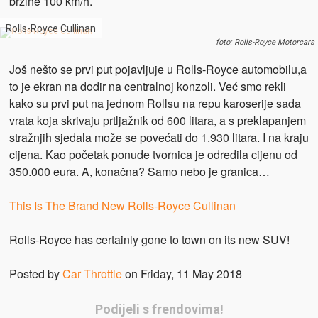
brzine 100 km/h.
Rolls-Royce Cullinan
foto: Rolls-Royce Motorcars
Još nešto se prvi put pojavljuje u Rolls-Royce automobilu,a
to je ekran na dodir na centralnoj konzoli. Već smo rekli
kako su prvi put na jednom Rollsu na repu karoserije sada
vrata koja skrivaju prtljažnik od 600 litara, a s preklapanjem
stražnjih sjedala može se povećati do 1.930 litara. I na kraju
cijena. Kao početak ponude tvornica je odredila cijenu od
350.000 eura. A, konačna? Samo nebo je granica…
This Is The Brand New Rolls-Royce Cullinan
Rolls-Royce has certainly gone to town on its new SUV!
Posted by
Car Throttle
on Friday, 11 May 2018
Podijeli s frendovima!