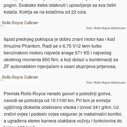
pogon. Svakako treba istaknuti i upravljanje sa sva četiri
kotača. Kotrlja se na kotačima od 22 cola.
Rolls-Royce Cullinan
foto: Rolls-Royce Motorcars
Ispod prednjeg poklopca je dobro znani motor kao i kod
limuzine Phantom. Radi se o 6,75 V12 twin-turbo
benzinskom motoru najveće snage 571 KS i najvećeg
okretnog momenta 850 Nm, a koji dolazi u kombinaciji sa
ZF automatskim mjenjačem s osam stupnjeva prijenosa.
Rolls-Royce Cullinan
foto: Rolls-Royce Motorcars
Premda Rolls-Royce nerado govori o potrošnji goriva,
navodi se potrošnja od 15 l/100 km. Pri tom je emisija
ugljičnog dioksida očekivano visoka i iznosi 341 g/km. Uz
zračni ovjes i podesiv ovjes osiguran je maksimalni komfor,
a ugrađena stereo kamera olakšava vožnju i funkcionira do