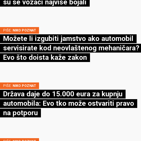
su se vozači najviše bojali
PIŠE:
NIKO POZNAT
Možete li izgubiti jamstvo ako automobil
servisirate kod neovlaštenog mehaničara?
Evo što doista kaže zakon
PIŠE:
NIKO POZNAT
Država daje do 15.000 eura za kupnju
automobila: Evo tko može ostvariti pravo
na potporu