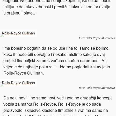
dogoditi. No, osobno smo i dalje skeptični, tko će dati puste
milijune da takav vrhunski i prestižni luksuz i komfor uvalja
u prašinu i blato…
Rolls-Royce Cullinan
foto: Rolls-Royce Motorcars
Ima bolesno bogatih da se odluče i na to, samo se bojimo
kako ih neće biti dovoljno i nekako mislimo kako je ovaj
projekt financijski za proizvođača osuđen na propast. Ali,
vrijeme će najbolje pokazati… Idemo pogledati kakav je to
Rolls-Royce Cullinan.
Rolls-Royce Cullinan
foto: Rolls-Royce Motorcars
Da neki novi, i ne samo novi. već i totalno drugačiji koncept
vozila za marku Rolls-Royce. Rolls-Royce je do sada
proizvodio isključivo klasične limuzine s vratima samo na