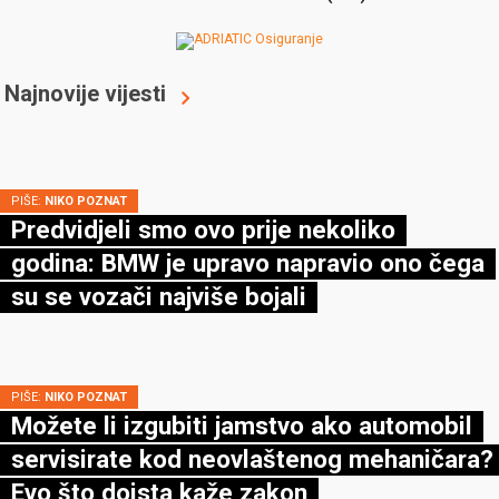
Najnovije vijesti
PIŠE:
NIKO POZNAT
Predvidjeli smo ovo prije nekoliko
godina: BMW je upravo napravio ono čega
su se vozači najviše bojali
PIŠE:
NIKO POZNAT
Možete li izgubiti jamstvo ako automobil
servisirate kod neovlaštenog mehaničara?
Evo što doista kaže zakon