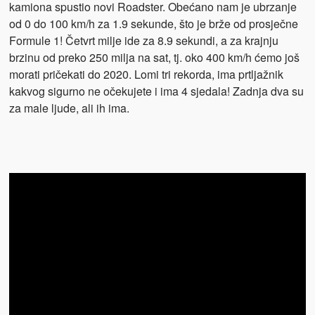
kamiona spustio novi Roadster. Obećano nam je ubrzanje
od 0 do 100 km/h za 1.9 sekunde, što je brže od prosječne
Formule 1! Četvrt milje ide za 8.9 sekundi, a za krajnju
brzinu od preko 250 milja na sat, tj. oko 400 km/h ćemo još
morati pričekati do 2020. Lomi tri rekorda, ima prtljažnik
kakvog sigurno ne očekujete i ima 4 sjedala! Zadnja dva su
za male ljude, ali ih ima.