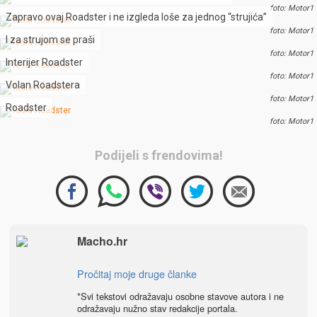
foto: Motor1
Zapravo ovaj Roadster i ne izgleda loše za jednog “strujića”
foto: Motor1
I za strujom se praši
foto: Motor1
Interijer Roadster
foto: Motor1
Volan Roadstera
foto: Motor1
Roadster
foto: Motor1
Podijeli s frendovima!
Macho.hr
Pročitaj moje druge članke
*Svi tekstovi odražavaju osobne stavove autora i ne
odražavaju nužno stav redakcije portala.