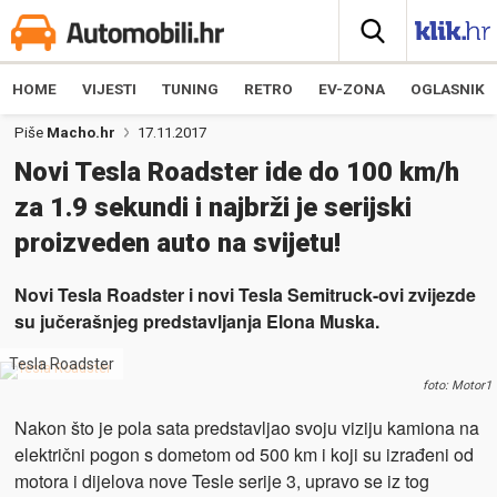
HOME
VIJESTI
TUNING
RETRO
EV-ZONA
OGLASNIK
Piše
Macho.hr
17.11.2017
Novi Tesla Roadster ide do 100 km/h
za 1.9 sekundi i najbrži je serijski
proizveden auto na svijetu!
Novi Tesla Roadster i novi Tesla Semitruck-ovi zvijezde
su jučerašnjeg predstavljanja Elona Muska.
Tesla Roadster
foto: Motor1
Nakon što je pola sata predstavljao svoju viziju kamiona na
električni pogon s dometom od 500 km i koji su izrađeni od
motora i dijelova nove Tesle serije 3, upravo se iz tog