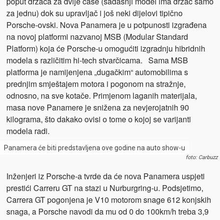
poput držača za dvije čaše (sadašnji model ima držač samo
za jednu) dok su upravljač i još neki dijelovi tipično
Porsche-ovski. Nova Panamera je u potpunosti izgrađena
na novoj platformi nazvanoj MSB (Modular Standard
Platform) koja će Porsche-u omogućiti izgradnju hibridnih
modela s različitim hi-tech stvarčicama. Sama MSB
platforma je namijenjena „dugačkim“ automobilima s
prednjim smještajem motora i pogonom na stražnje,
odnosno, na sve kotače. Primjenom laganih materijala,
masa nove Panamere je snižena za nevjerojatnih 90
kilograma, što dakako ovisi o tome o kojoj se varijanti
modela radi.
Panamera će biti predstavljena ove godine na auto show-u
foto: Carbuzz
Inženjeri iz Porsche-a tvrde da će nova Panamera uspjeti
prestići Carreru GT na stazi u Nurburgring-u. Podsjetimo,
Carrera GT pogonjena je V10 motorom snage 612 konjskih
snaga, a Porsche navodi da mu od 0 do 100km/h treba 3,9