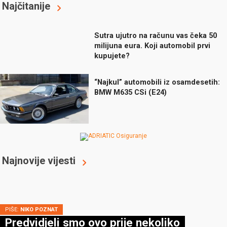
Najčitanije
Sutra ujutro na računu vas čeka 50
milijuna eura. Koji automobil prvi
kupujete?
“Najkul” automobili iz osamdesetih:
BMW M635 CSi (E24)
Najnovije vijesti
PIŠE:
NIKO POZNAT
Predvidjeli smo ovo prije nekoliko