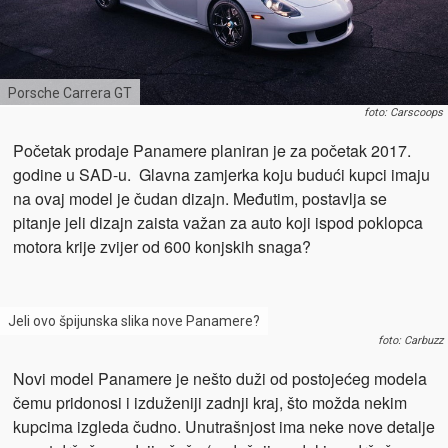
Porsche Carrera GT
foto: Carscoops
Početak prodaje Panamere planiran je za početak 2017.
godine u SAD-u. Glavna zamjerka koju budući kupci imaju
na ovaj model je čudan dizajn. Međutim, postavlja se
pitanje jeli dizajn zaista važan za auto koji ispod poklopca
motora krije zvijer od 600 konjskih snaga?
Jeli ovo špijunska slika nove Panamere?
foto: Carbuzz
Novi model Panamere je nešto duži od postojećeg modela
čemu pridonosi i izduženiji zadnji kraj, što možda nekim
kupcima izgleda čudno. Unutrašnjost ima neke nove detalje