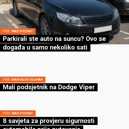
PIŠE:
NIKO POZNAT
Parkirali ste auto na suncu? Ovo se
događa u samo nekoliko sati
PIŠE:
IVAN IGLOO GLUHAK
Mali podsjetnik na Dodge Viper
PIŠE:
NIKO POZNAT
8 savjeta za provjeru sigurnosti