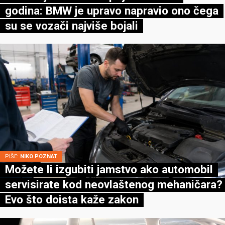
godina: BMW je upravo napravio ono čega
su se vozači najviše bojali
PIŠE:
NIKO POZNAT
Možete li izgubiti jamstvo ako automobil
servisirate kod neovlaštenog mehaničara?
Evo što doista kaže zakon