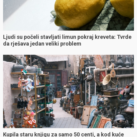
Ljudi su počeli stavljati limun pokraj kreveta: Tvrde
da rješava jedan veliki problem
Kupila staru knjigu za samo 50 centi, a kod kuće