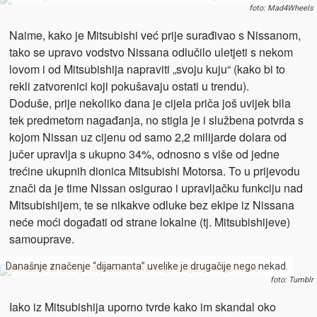
foto: Mad4Wheels
Naime, kako je Mitsubishi već prije surađivao s Nissanom,
tako se upravo vodstvo Nissana odlučilo uletjeti s nekom
lovom i od Mitsubishija napraviti „svoju kuju“ (kako bi to
rekli zatvorenici koji pokušavaju ostati u trendu).
Doduše, prije nekoliko dana je cijela priča još uvijek bila
tek predmetom nagađanja, no stigla je i službena potvrda s
kojom Nissan uz cijenu od samo 2,2 milijarde dolara od
jučer upravlja s ukupno 34%, odnosno s više od jedne
trećine ukupnih dionica Mitsubishi Motorsa. To u prijevodu
znači da je time Nissan osigurao i upravljačku funkciju nad
Mitsubishijem, te se nikakve odluke bez ekipe iz Nissana
neće moći događati od strane lokalne (tj. Mitsubishijeve)
samouprave.
Današnje značenje “dijamanta” uvelike je drugačije nego nekad.
foto: Tumblr
Iako iz Mitsubishija uporno tvrde kako im skandal oko