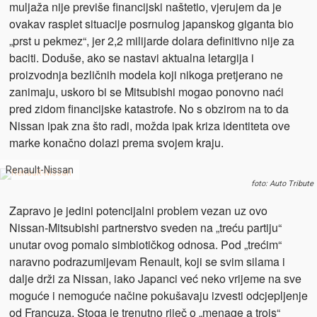
muljaža nije previše financijski naštetio, vjerujem da je
ovakav rasplet situacije posrnulog japanskog giganta bio
„prst u pekmez“, jer 2,2 milijarde dolara definitivno nije za
baciti. Doduše, ako se nastavi aktualna letargija i
proizvodnja bezličnih modela koji nikoga pretjerano ne
zanimaju, uskoro bi se Mitsubishi mogao ponovno naći
pred zidom financijske katastrofe. No s obzirom na to da
Nissan ipak zna što radi, možda ipak kriza identiteta ove
marke konačno dolazi prema svojem kraju.
Renault-Nissan
foto: Auto Tribute
Zapravo je jedini potencijalni problem vezan uz ovo
Nissan-Mitsubishi partnerstvo sveden na „treću partiju“
unutar ovog pomalo simbiotičkog odnosa. Pod „trećim“
naravno podrazumijevam Renault, koji se svim silama i
dalje drži za Nissan, iako Japanci već neko vrijeme na sve
moguće i nemoguće načine pokušavaju izvesti odcjepljenje
od Francuza. Stoga je trenutno riječ o „menage a trois“