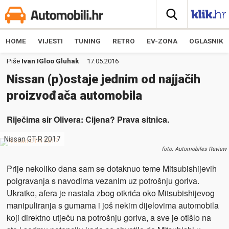
HOME
VIJESTI
TUNING
RETRO
EV-ZONA
OGLASNIK
Piše
Ivan IGloo Gluhak
17.05.2016
Nissan (p)ostaje jednim od najjačih
proizvođača automobila
Riječima sir Olivera: Cijena? Prava sitnica.
Nissan GT-R 2017
foto: Automobiles Review
Prije nekoliko dana sam se dotaknuo teme Mitsubishijevih
poigravanja s navodima vezanim uz potrošnju goriva.
Ukratko, afera je nastala zbog otkrića oko Mitsubishijevog
manipuliranja s gumama i još nekim dijelovima automobila
koji direktno utječu na potrošnju goriva, a sve je otišlo na