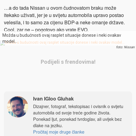
…a do tada Nissan u ovom čudnovatom braku može
itekako uživati, jer je u svijetu automobila upravo postao
velesila, i to samo za cijenu BDP-a neke omanje države.
Cool, zar ne – pogotovo ako vrate EVO.
Možda u budućnosti ovaj rasplet situacije donese i neki ovakav
model…
foto: Nissan
Podijeli s frendovima!
Ivan IGloo Gluhak
Dizajner, fotograf, tekstopisac i ovisnik o svijetu
automobila od svoje treće godine života.
Ponekad ljut, ponekad tvrdoglav, ali uvijek bez
dlake na jeziku.
Pročitaj moje druge članke