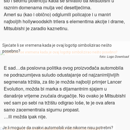
sto i sedmu potenciju kada se shvatilo da Mitsubishi u
raznim domenama mulja već desetljećima.
Ameri su (kao i obično) odglumili policajce i u maniri
najboljih hollywoodskih trilera s elementima akcije i drame,
Mitsubishi je zaradio kaznetinu.
Sjećate li se vremena kada je ovaj logotip simbolizirao nešto
posebno?
foto: Logo Download
E sad…da poslovna politika ovog proizvođača automobila
ne podrazumijeva suludo odustajanje od najzanimljivijih
segmenata tržišta, za što je možda najbolji primjer Lancer
Evolution, možda bi marka s dijamantnim sjajem u
današnje vrijeme zvučala drugačije. No ovako je Mitsubishi
već sam po sebi na tržištu odigrao loše, te je ova afera
samo zacementirala sigurnu propast.
…ili možda ipak nije.
Je li moguće da ovakvi automobili više nikome nisu potrebni?