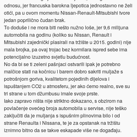
odnosu, jer francuska barokna ljepotica jednostavno ne želi
otići, pa u ovom momentu Nissan-Renault-Mitsubishi tvore
jedan poprilično čudan brak.
To doduše i ne mora biti nešto nužno loše, jer 9,6 milijuna
automobila na godinu (koliko su Nissan, Renault i
Mitsubishi zajednički plasirali na tržište u 2015. godini) nije
mala brojka, pa ovaj trojac bez kormilara ispred sebe ima
potencijalno izuzetno svjetlu budućnost.
No da bi se ti zeleni pašnjaci ostvarili ipak je potrebno
malčice stati na kočnicu i barem dobro sakriti muljaže s
potrošnjom goriva, kvalitetom pojedinih dijelova i
ispuštanjem CO2 u atmosferu, jer ako ćemo realno, sve su
tri strane u tom džumbusu imale svoje prste.
Iako zapravo ništa nije striktno dokazano, s obzirom na
povlačenje ovećeg broja automobila u servise, nije teško
zaključiti da je muljanja s ispušnim plinovima bilo i od
strane Renaulta i Nissana, te je za opstanak na tržištu
iznimno bitno da se takve eskapade više ne događaju.