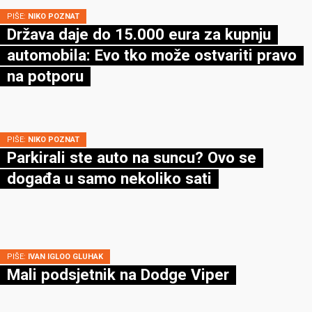
PIŠE:
NIKO POZNAT
Država daje do 15.000 eura za kupnju
automobila: Evo tko može ostvariti pravo
na potporu
PIŠE:
NIKO POZNAT
Parkirali ste auto na suncu? Ovo se
događa u samo nekoliko sati
PIŠE:
IVAN IGLOO GLUHAK
Mali podsjetnik na Dodge Viper