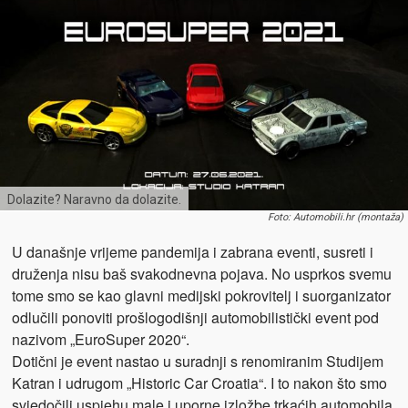
Dolazite? Naravno da dolazite.
Foto: Automobili.hr (montaža)
U današnje vrijeme pandemija i zabrana eventi, susreti i
druženja nisu baš svakodnevna pojava. No usprkos svemu
tome smo se kao glavni medijski pokrovitelj i suorganizator
odlučili ponoviti prošlogodišnji automobilistički event pod
nazivom „EuroSuper 2020“.
Dotični je event nastao u suradnji s renomiranim Studijem
Katran i udrugom „Historic Car Croatia“. I to nakon što smo
svjedočili uspjehu male i uporne izložbe trkaćih automobila