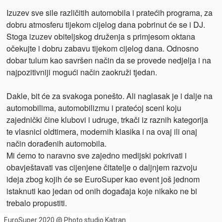
Izuzev sve sile različitih automobila i pratećih programa, za
dobru atmosferu tijekom cijelog dana pobrinut će se i DJ.
Stoga izuzev obiteljskog druženja s primjesom oktana
očekujte i dobru zabavu tijekom cijelog dana. Odnosno
dobar tulum kao savršen način da se provede nedjelja i na
najpozitivniji mogući način zaokruži tjedan.
Dakle, bit će za svakoga ponešto. Ali naglasak je i dalje na
automobilima, automobilizmu i pratećoj sceni koju
zajednički čine klubovi i udruge, trkači iz raznih kategorija
te vlasnici oldtimera, modernih klasika i na ovaj ili onaj
način dorađenih automobila.
Mi ćemo to naravno sve zajedno medijski pokrivati i
obavještavati vas cijenjene čitatelje o daljnjem razvoju
ideja zbog kojih će se EuroSuper kao event još jednom
istaknuti kao jedan od onih događaja koje nikako ne bi
trebalo propustiti.
EuroSuper 2020 @ Photo studio Katran