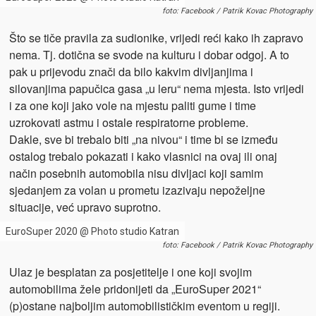
foto: Facebook / Patrik Kovac Photography
Što se tiče pravila za sudionike, vrijedi reći kako ih zapravo
nema. Tj. dotična se svode na kulturu i dobar odgoj. A to
pak u prijevodu znači da bilo kakvim divljanjima i
silovanjima papučica gasa „u leru“ nema mjesta. Isto vrijedi
i za one koji jako vole na mjestu paliti gume i time
uzrokovati astmu i ostale respiratorne probleme.
Dakle, sve bi trebalo biti „na nivou“ i time bi se između
ostalog trebalo pokazati i kako vlasnici na ovaj ili onaj
način posebnih automobila nisu divljaci koji samim
sjedanjem za volan u prometu izazivaju nepoželjne
situacije, već upravo suprotno.
EuroSuper 2020 @ Photo studio Katran
foto: Facebook / Patrik Kovac Photography
Ulaz je besplatan za posjetitelje i one koji svojim
automobilima žele pridonijeti da „EuroSuper 2021“
(p)ostane najboljim automobilističkim eventom u regiji.