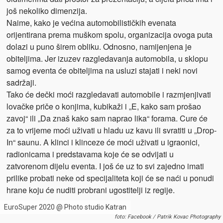
još nekoliko dimenzija.
Naime, kako je većina automobilističkih evenata
orijentirana prema muškom spolu, organizacija ovoga puta
dolazi u puno širem obliku. Odnosno, namijenjena je
obiteljima. Jer izuzev razgledavanja automobila, u sklopu
samog eventa će obiteljima na usluzi stajati i neki novi
sadržaji.
Tako će dečki moći razgledavati automobile i razmjenjivati
lovačke priče o konjima, kubikaži i „E, kako sam prošao
zavoj“ ili „Da znaš kako sam naprao lika“ forama. Cure će
za to vrijeme moći uživati u hladu uz kavu ili svratiti u „Drop-
In“ saunu. A klinci i klinceze će moći uživati u igraonici,
radionicama i predstavama koje će se odvijati u
zatvorenom dijelu eventa. I još će uz to svi zajedno imati
prilike probati neke od specijaliteta koji će se naći u ponudi
hrane koju će nuditi probrani ugostitelji iz regije.
EuroSuper 2020 @ Photo studio Katran
foto: Facebook / Patrik Kovac Photography