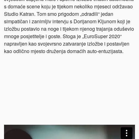
s domaće scene koju je tijekom nekoliko mjeseci održavao
Studio Katran. Tom smo prigodom „odradili“ jedan
simpatičan i zanimljiv intervju s Dorijanom Kljunom koji je
izložbu postavio na noge i tijekom njenog trajanja oduševio
mnoge posjetitelje i goste. Stoga je „EuroSuper 2020“
napravljen kao svojevrsno zatvaranje izložbe i postavljen
kao odlično mjesto druženja domaćih auto-entuzijasta.