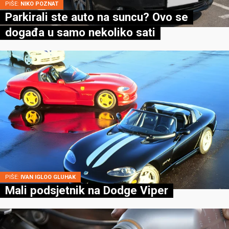
PIŠE:
NIKO POZNAT
Parkirali ste auto na suncu? Ovo se
događa u samo nekoliko sati
PIŠE:
IVAN IGLOO GLUHAK
Mali podsjetnik na Dodge Viper