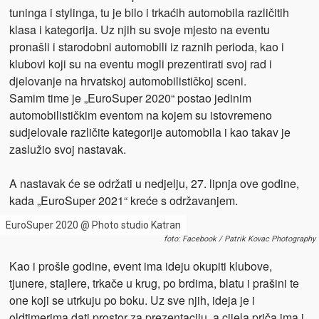
tuninga i stylinga, tu je bilo i trkaćih automobila različitih
klasa i kategorija. Uz njih su svoje mjesto na eventu
pronašli i starodobni automobili iz raznih perioda, kao i
klubovi koji su na eventu mogli prezentirati svoj rad i
djelovanje na hrvatskoj automobilističkoj sceni.
Samim time je „EuroSuper 2020“ postao jedinim
automobilističkim eventom na kojem su istovremeno
sudjelovale različite kategorije automobila i kao takav je
zaslužio svoj nastavak.
A nastavak će se održati u nedjelju, 27. lipnja ove godine,
kada „EuroSuper 2021“ kreće s održavanjem.
EuroSuper 2020 @ Photo studio Katran
foto: Facebook / Patrik Kovac Photography
Kao i prošle godine, event ima ideju okupiti klubove,
tjunere, stajlere, trkače u krug, po brdima, blatu i prašini te
one koji se utrkuju po boku. Uz sve njih, ideja je i
oldtimerima dati prostor za prezentaciju, a cijela priča ima i