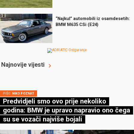
“Najkul” automobili iz osamdesetih:
BMW M635 CSi (E24)
Najnovije vijesti
PIŠE:
NIKO POZNAT
Predvidjeli smo ovo prije nekoliko
godina: BMW je upravo napravio ono čega
su se vozači najviše bojali