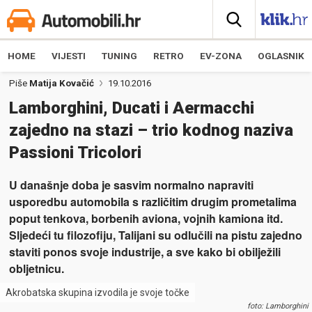
HOME
VIJESTI
TUNING
RETRO
EV-ZONA
OGLASNIK
Piše
Matija Kovačić
19.10.2016
Lamborghini, Ducati i Aermacchi
zajedno na stazi – trio kodnog naziva
Passioni Tricolori
U današnje doba je sasvim normalno napraviti
usporedbu automobila s različitim drugim prometalima
poput tenkova, borbenih aviona, vojnih kamiona itd.
Sljedeći tu filozofiju, Talijani su odlučili na pistu zajedno
staviti ponos svoje industrije, a sve kako bi obilježili
obljetnicu.
Akrobatska skupina izvodila je svoje točke
foto: Lamborghini