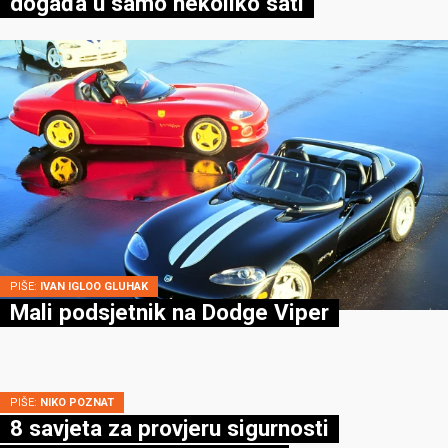
događa u samo nekoliko sati
PIŠE:
IVAN IGLOO GLUHAK
Mali podsjetnik na Dodge Viper
PIŠE:
NIKO POZNAT
8 savjeta za provjeru sigurnosti