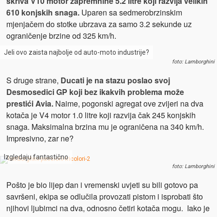
skriva V10 motor zapremnine 5.2 litre koji razvija velikih
610 konjskih snaga.
Uparen sa sedmerobrzinskim
mjenjačem do stotke ubrzava za samo 3.2 sekunde uz
ograničenje brzine od 325 km/h.
Jeli ovo zaista najbolje od auto-moto industrije?
foto: Lamborghini
S druge strane,
Ducati je na stazu poslao svoj
Desmosedici GP koji bez ikakvih problema može
prestići Avia.
Naime, pogonski agregat ove zvijeri na dva
kotača je V4 motor 1.0 litre koji razvija čak 245 konjskih
snaga. Maksimalna brzina mu je ograničena na 340 km/h.
Impresivno, zar ne?
Izgledaju fantastično
foto: Lamborghini
Pošto je bio lijep dan i vremenski uvjeti su bili gotovo pa
savršeni, ekipa se odlučila provozati pistom i isprobati što
njihovi ljubimci na dva, odnosno četiri kotača mogu. Iako je