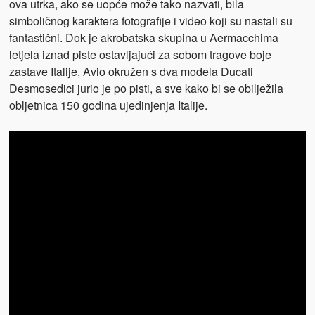
ova utrka, ako se uopće može tako nazvati, bila
simboličnog karaktera fotografije i video koji su nastali su
fantastični. Dok je akrobatska skupina u Aermacchima
letjela iznad piste ostavljajući za sobom tragove boje
zastave Italije, Avio okružen s dva modela Ducati
Desmosedici jurio je po pisti, a sve kako bi se obilježila
obljetnica 150 godina ujedinjenja Italije.