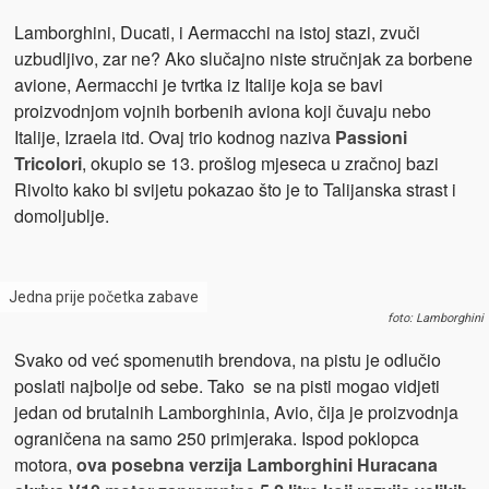
Lamborghini, Ducati, i Aermacchi na istoj stazi, zvuči
uzbudljivo, zar ne? Ako slučajno niste stručnjak za borbene
avione, Aermacchi je tvrtka iz Italije koja se bavi
proizvodnjom vojnih borbenih aviona koji čuvaju nebo
Italije, Izraela itd. Ovaj trio kodnog naziva
Passioni
Tricolori
, okupio se 13. prošlog mjeseca u zračnoj bazi
Rivolto kako bi svijetu pokazao što je to Talijanska strast i
domoljublje.
Jedna prije početka zabave
foto: Lamborghini
Svako od već spomenutih brendova, na pistu je odlučio
poslati najbolje od sebe. Tako se na pisti mogao vidjeti
jedan od brutalnih Lamborghinia, Avio, čija je proizvodnja
ograničena na samo 250 primjeraka. Ispod poklopca
motora,
ova posebna verzija Lamborghini Huracana