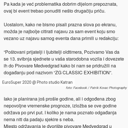
Pa kada je već problematika dobrim dijelom prepoznata,
ovaj bi event trebao ponuditi nešto drugačiju priču.
Uostalom, kako ne bismo pisali prazna slova po ekranu,
možda je najbolje citirati najavu za sam event koju smo
vezano uz najavu samog eventa dana primili u redakciju:
“Poštovani prijatelji i ljubitelji oldtimera, Pozivamo Vas da
se 13. svibnja sjednete u vaša starodobna vozila i dovezete
ih do Pivovare Medvedgrad kako bi nam se pridružili na
događanju pod nazivom “ZG CLASSIC EXHIBITION”.
EuroSuper 2020 @ Photo studio Katran
foto: Facebook / Patrik Kovac Photography
Iako je planirana još prošle godine, ali i odgođena zbog
nepovoljne vremenske prognoze, izložba se ove godine
održava po prvi put. I koliko je nama poznato odgađanja
nema niti da padaju sjekire s neba.
Mjesto održavanja je dvorište pivovare Medvedgrad u