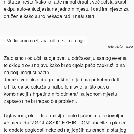
ništa za nešto (kako to rade mnogi drugi), već doista skupiti
ekipu auto-entuzijasta na jednom mjestu i dati im mjesto za
druženje kako su to nekada radili naši stari.
9. Međunarodna izložba oldtimera u Umagu
foto: Automanija
Zato smo i odlučili sudjelovati u održavanju samog eventa
te sklopiti ovu najavu kako bi se cijela priča zaokružila na
najbolji mogući način.
Jer ako već ništa drugo, nekim je ljudima potrebno dati
priliku da se pokažu u najboljem svjetlu, što pak u
kombinaciji s hrpetinom “oldtimera” na jednom mjestu
zapravo i ne bi trebao biti problem.
Uglavnom, eto… Informaciju imate i preostalo je dovoljno
vremena da “ZG CLASSIC EXHIBITION” ubacite u planer
te dođete pogledati neke od najljepših automobila starijeg