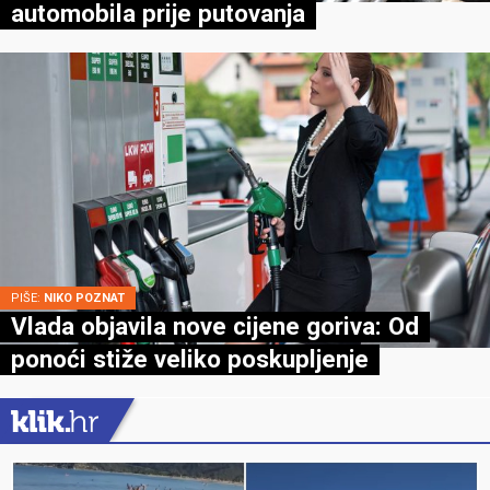
automobila prije putovanja
PIŠE:
NIKO POZNAT
Vlada objavila nove cijene goriva: Od
ponoći stiže veliko poskupljenje