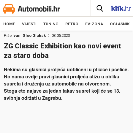
HOME
VIJESTI
TUNING
RETRO
EV-ZONA
OGLASNIK
Piše
Ivan IGloo Gluhak
03.05.2023
ZG Classic Exhibition kao novi event
za staro doba
Nekima su glasnici proljeća uobličeni u ptičice i pčelice.
No nama ovdje pravi glasnici proljeća stižu u obliku
susreta i druženja uz automobile na otvorenom.
Stoga eto najave za jedan takav susret koji će se 13.
svibnja održati u Zagrebu.