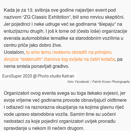
Kada je za 13. svibnja ove godine najavljen event pod
nazivom “ZG Classic Exhibition”, bili smo mrvicu skeptični.
Jer pojedinci i neke udruge već se godinama “šlepaju” na
entuzijazmu drugih. I još k tome od (često loše) organizacije
evenata automobilske tematike sa starodobnim vozilima u
centru priče jako dobro žive.
Uostalom,
tu smo temu nedavno obradili na primjeru
dvojice “istaknutih” članova tog svijeta na četiri kotača
, pa
nema smisla ponavljati gradivo.
EuroSuper 2020 @ Photo studio Katran
foto: Facebook / Patrik Kovac Photography
Organizatori ovog eventa svega su toga itekako svjesni, jer
svoje vrijeme već godinama provode obnavljajući oldtimere
i odlazeći na raznorazna okupljanja na kojima glavnu riječ
vode upravo starodobna vozila. Samim time su uočeni
nedostaci za koje pojedini organizatori uvijek pronađu
opravdanje u nekom ili nečem drugom.