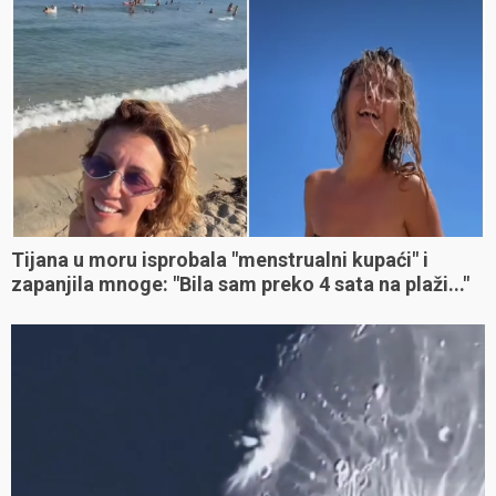
Tijana u moru isprobala "menstrualni kupaći" i
zapanjila mnoge: "Bila sam preko 4 sata na plaži..."