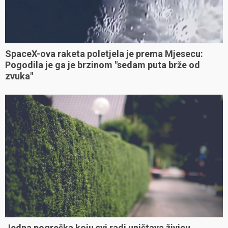
SpaceX-ova raketa poletjela je prema Mjesecu:
Pogodila je ga je brzinom "sedam puta brže od
zvuka"
Jedna pogreška koju svi radi uništava živicu