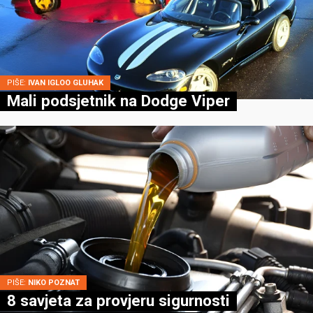
PIŠE:
IVAN IGLOO GLUHAK
Mali podsjetnik na Dodge Viper
PIŠE:
NIKO POZNAT
8 savjeta za provjeru sigurnosti