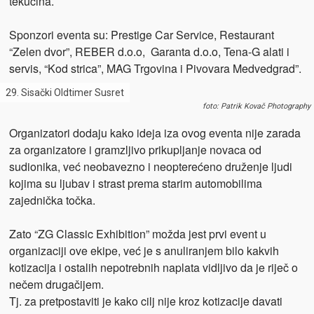
tekućina.
Sponzori eventa su: Prestige Car Service, Restaurant
“Zelen dvor”, REBER d.o.o, Garanta d.o.o, Tena-G alati i
servis, “Kod strica”, MAG Trgovina i Pivovara Medvedgrad”.
29. Sisački Oldtimer Susret
foto: Patrik Kovač Photography
Organizatori dodaju kako ideja iza ovog eventa nije zarada
za organizatore i gramzljivo prikupljanje novaca od
sudionika, već neobavezno i neopterećeno druženje ljudi
kojima su ljubav i strast prema starim automobilima
zajednička točka.
Zato “ZG Classic Exhibition” možda jest prvi event u
organizaciji ove ekipe, već je s anuliranjem bilo kakvih
kotizacija i ostalih nepotrebnih naplata vidljivo da je riječ o
nečem drugačijem.
Tj. za pretpostaviti je kako cilj nije kroz kotizacije davati