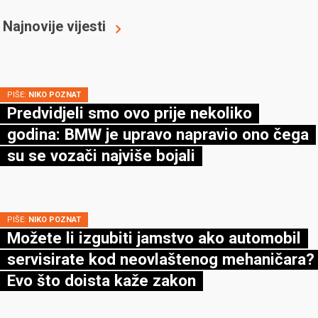
Najnovije vijesti
PIŠE:
NIKO POZNAT
Predvidjeli smo ovo prije nekoliko
godina: BMW je upravo napravio ono čega
su se vozači najviše bojali
PIŠE:
NIKO POZNAT
Možete li izgubiti jamstvo ako automobil
servisirate kod neovlaštenog mehaničara?
Evo što doista kaže zakon