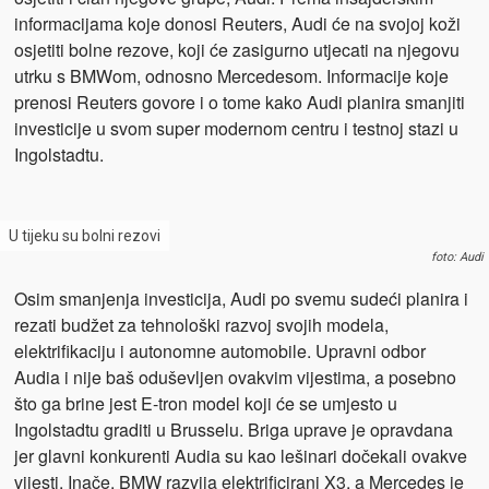
informacijama koje donosi Reuters, Audi će na svojoj koži
osjetiti bolne rezove, koji će zasigurno utjecati na njegovu
utrku s BMWom, odnosno Mercedesom. Informacije koje
prenosi Reuters govore i o tome kako Audi planira smanjiti
investicije u svom super modernom centru i testnoj stazi u
Ingolstadtu.
U tijeku su bolni rezovi
foto: Audi
Osim smanjenja investicija, Audi po svemu sudeći planira i
rezati budžet za tehnološki razvoj svojih modela,
elektrifikaciju i autonomne automobile. Upravni odbor
Audia i nije baš oduševljen ovakvim vijestima, a posebno
što ga brine jest E-tron model koji će se umjesto u
Ingolstadtu graditi u Brusselu. Briga uprave je opravdana
jer glavni konkurenti Audia su kao lešinari dočekali ovakve
vijesti. Inače, BMW razvija elektrificirani X3, a Mercedes je