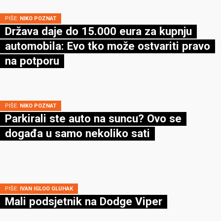
PIŠE:
NIKO POZNAT
Država daje do 15.000 eura za kupnju
automobila: Evo tko može ostvariti pravo
na potporu
PIŠE:
NIKO POZNAT
Parkirali ste auto na suncu? Ovo se
događa u samo nekoliko sati
PIŠE:
IVAN IGLOO GLUHAK
Mali podsjetnik na Dodge Viper