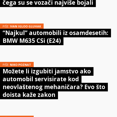
čega su se vozači najviše bojali
PIŠE:
IVAN IGLOO GLUHAK
“Najkul” automobili iz osamdesetih:
BMW M635 CSi (E24)
PIŠE:
NIKO POZNAT
Možete li izgubiti jamstvo ako
automobil servisirate kod
neovlaštenog mehaničara? Evo što
doista kaže zakon