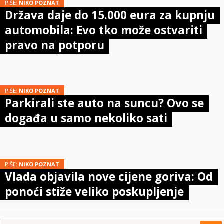
PIŠE:
NIKO POZNAT
Država daje do 15.000 eura za kupnju
automobila: Evo tko može ostvariti
pravo na potporu
PIŠE:
NIKO POZNAT
Parkirali ste auto na suncu? Ovo se
događa u samo nekoliko sati
PIŠE:
NIKO POZNAT
Vlada objavila nove cijene goriva: Od
ponoći stiže veliko poskupljenje