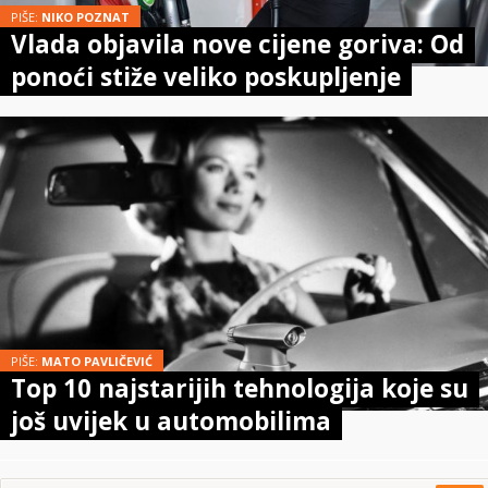
PIŠE:
NIKO POZNAT
Vlada objavila nove cijene goriva: Od
ponoći stiže veliko poskupljenje
PIŠE:
MATO PAVLIČEVIĆ
Top 10 najstarijih tehnologija koje su
još uvijek u automobilima