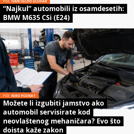
PIŠE:
IVAN IGLOO GLUHAK
“Najkul” automobili iz osamdesetih:
BMW M635 CSi (E24)
PIŠE:
NIKO POZNAT
Možete li izgubiti jamstvo ako
automobil servisirate kod
neovlaštenog mehaničara? Evo što
doista kaže zakon