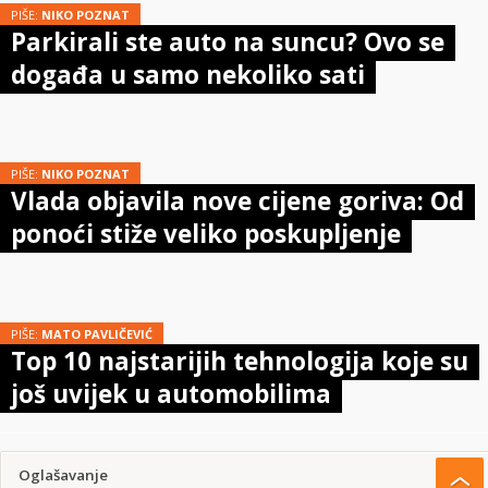
PIŠE:
NIKO POZNAT
Parkirali ste auto na suncu? Ovo se
događa u samo nekoliko sati
PIŠE:
NIKO POZNAT
Vlada objavila nove cijene goriva: Od
ponoći stiže veliko poskupljenje
PIŠE:
MATO PAVLIČEVIĆ
Top 10 najstarijih tehnologija koje su
još uvijek u automobilima
Oglašavanje