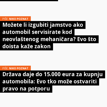
PIŠE:
NIKO POZNAT
Možete li izgubiti jamstvo ako
automobil servisirate kod
neovlaštenog mehaničara? Evo što
doista kaže zakon
PIŠE:
NIKO POZNAT
Država daje do 15.000 eura za kupnju
automobila: Evo tko može ostvariti
pravo na potporu