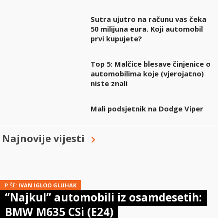
Sutra ujutro na računu vas čeka
50 milijuna eura. Koji automobil
prvi kupujete?
Top 5: Malčice blesave činjenice o
automobilima koje (vjerojatno)
niste znali
Mali podsjetnik na Dodge Viper
Najnovije vijesti
PIŠE:
IVAN IGLOO GLUHAK
“Najkul” automobili iz osamdesetih:
BMW M635 CSi (E24)