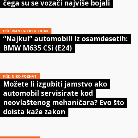
čega su se vozači najviše bojali
PIŠE:
IVAN IGLOO GLUHAK
“Najkul” automobili iz osamdesetih:
BMW M635 CSi (E24)
PIŠE:
NIKO POZNAT
Možete li izgubiti jamstvo ako
automobil servisirate kod
neovlaštenog mehaničara? Evo što
doista kaže zakon