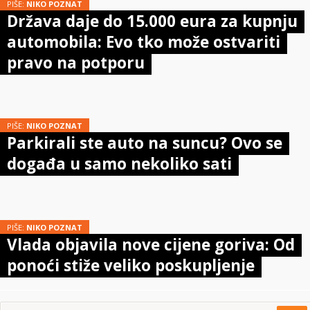
PIŠE:
NIKO POZNAT
Država daje do 15.000 eura za kupnju
automobila: Evo tko može ostvariti
pravo na potporu
PIŠE:
NIKO POZNAT
Parkirali ste auto na suncu? Ovo se
događa u samo nekoliko sati
PIŠE:
NIKO POZNAT
Vlada objavila nove cijene goriva: Od
ponoći stiže veliko poskupljenje