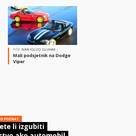
i
PIŠE:
IVAN IGLOO GLUHAK
Mali podsjetnik na Dodge
Viper
KO POZNAT
te li izgubiti
stvo ako automobil