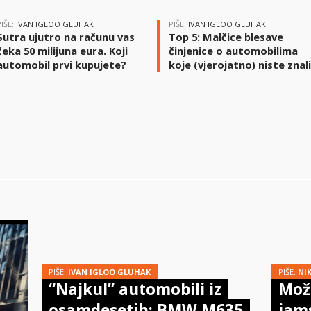
PIŠE:
IVAN IGLOO GLUHAK
PIŠE:
IVAN IGLOO GLUHAK
Sutra ujutro na računu vas
Top 5: Malčice blesave
čeka 50 milijuna eura. Koji
činjenice o automobilima
automobil prvi kupujete?
koje (vjerojatno) niste znal
PIŠE:
IVAN IGLOO GLUHAK
PIŠE:
NI
“Najkul” automobili iz
Može
osamdesetih: BMW M635
jam