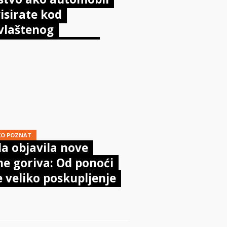
isirate kod
vlaštenog
aničara? Evo što
sta kaže zakon
KO POZNAT
a objavila nove
ne goriva: Od ponoći
e veliko poskupljenje