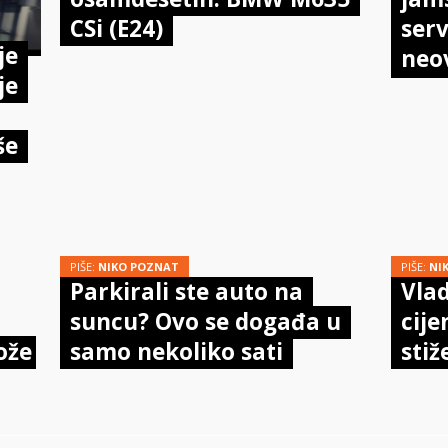
CSi (E24)
serv
je
neo
je
meh
doi
še
PIŠE:
NIKO POZNAT
PIŠE:
NI
Parkirali ste auto na
Vlad
suncu? Ovo se događa u
cije
ože
samo nekoliko sati
stiž