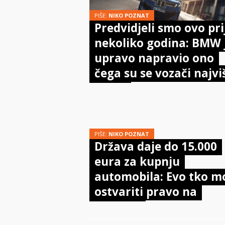
PIŠE:
NIKO POZNAT
Predvidjeli smo ovo pri
nekoliko godina: BMW 
upravo napravio ono
čega su se vozači najvi
bojali
PIŠE:
NIKO POZNAT
Država daje do 15.000
eura za kupnju
automobila: Evo tko m
ostvariti pravo na
potporu