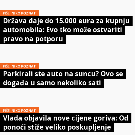
PIŠE:
NIKO POZNAT
Država daje do 15.000 eura za kupnju
automobila: Evo tko može ostvariti
pravo na potporu
PIŠE:
NIKO POZNAT
Parkirali ste auto na suncu? Ovo se
događa u samo nekoliko sati
PIŠE:
NIKO POZNAT
Vlada objavila nove cijene goriva: Od
ponoći stiže veliko poskupljenje