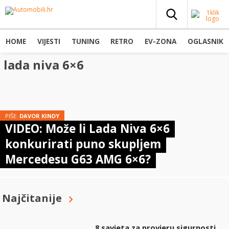
HOME
VIJESTI
TUNING
RETRO
EV-ZONA
OGLASNIK
lada niva 6×6
PIŠE:
DAVOR KINDY
VIDEO: Može li Lada Niva 6×6
konkurirati puno skupljem
Mercedesu G63 AMG 6×6?
Najčitanije
8 savjeta za provjeru sigurnosti