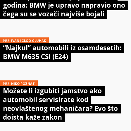
godina: BMW je upravo napravio ono
čega su se vozači najviše bojali
PIŠE:
IVAN IGLOO GLUHAK
“Najkul” automobili iz osamdesetih:
BMW M635 CSi (E24)
PIŠE:
NIKO POZNAT
Možete li izgubiti jamstvo ako
automobil servisirate kod
neovlaštenog mehaničara? Evo što
doista kaže zakon