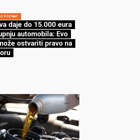
KO POZNAT
va daje do 15.000 eura
upnju automobila: Evo
može ostvariti pravo na
oru