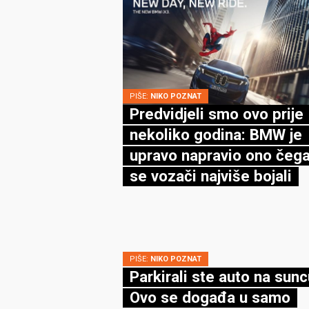
PIŠE:
NIKO POZNAT
Predvidjeli smo ovo prije
nekoliko godina: BMW je
upravo napravio ono čega
se vozači najviše bojali
PIŠE:
NIKO POZNAT
Parkirali ste auto na sun
Ovo se događa u samo