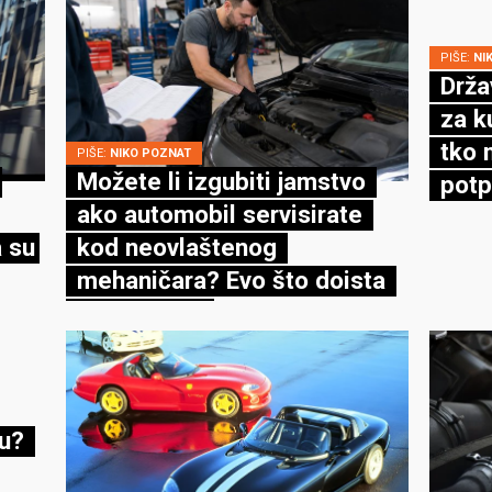
PIŠE:
NI
Drža
za k
tko 
PIŠE:
NIKO POZNAT
Možete li izgubiti jamstvo
potp
ako automobil servisirate
 su
kod neovlaštenog
mehaničara? Evo što doista
kaže zakon
cu?