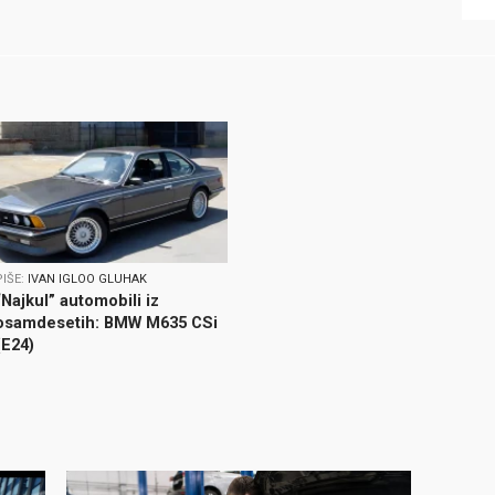
PIŠE:
IVAN IGLOO GLUHAK
“Najkul” automobili iz
osamdesetih: BMW M635 CSi
(E24)