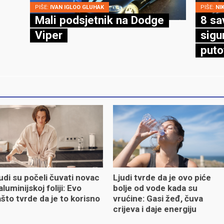
PIŠE:
IVAN IGLOO GLUHAK
PIŠE:
NI
Mali podsjetnik na Dodge
8 sa
Viper
sigu
puto
udi su počeli čuvati novac
Ljudi tvrde da je ovo piće
aluminijskoj foliji: Evo
bolje od vode kada su
što tvrde da je to korisno
vrućine: Gasi žeđ, čuva
crijeva i daje energiju