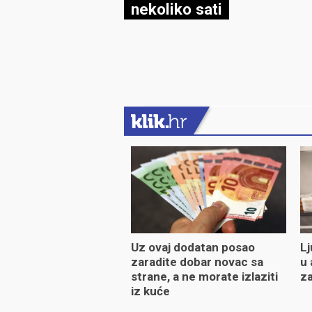
nekoliko sati
Uz ovaj dodatan posao
Lj
zaradite dobar novac sa
u 
strane, a ne morate izlaziti
za
iz kuće