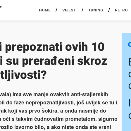
HOME
VIJESTI
TUNING
RETRO
i prepoznati ovih 10
i su prerađeni skroz
ljivosti?
ala) ima sve manje ovakvih anti-stajlerskih
 do faze neprepoznatljivosti, još uvijek se tu i
ak koji vas prvo šokira, a onda nasmije do
i u oči s takvim čudnovatim prometalom, sigurno
vozilo izvorno bilo, a ako niste onda ste vrsni