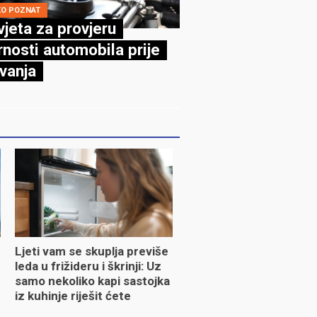
KO POZNAT
vjeta za provjeru
rnosti automobila prije
vanja
Ljeti vam se skuplja previše
leda u frižideru i škrinji: Uz
samo nekoliko kapi sastojka
iz kuhinje riješit ćete
problem