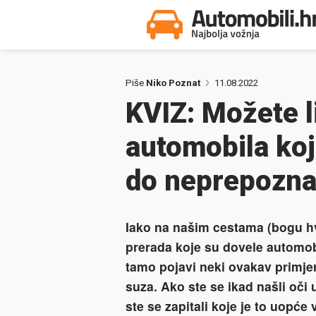
Piše
Niko Poznat
11.08.2022
KVIZ: Možete l
automobila koj
do neprepoznat
Iako na našim cestama (bogu hv
prerada koje su dovele automobil
tamo pojavi neki ovakav primjer
suza. Ako ste se ikad našli oč
ste se zapitali koje je to uopće 