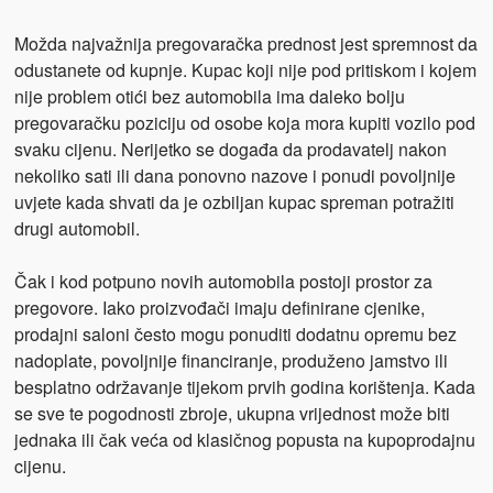
Možda najvažnija pregovaračka prednost jest spremnost da
odustanete od kupnje. Kupac koji nije pod pritiskom i kojem
nije problem otići bez automobila ima daleko bolju
pregovaračku poziciju od osobe koja mora kupiti vozilo pod
svaku cijenu. Nerijetko se događa da prodavatelj nakon
nekoliko sati ili dana ponovno nazove i ponudi povoljnije
uvjete kada shvati da je ozbiljan kupac spreman potražiti
drugi automobil.
Čak i kod potpuno novih automobila postoji prostor za
pregovore. Iako proizvođači imaju definirane cjenike,
prodajni saloni često mogu ponuditi dodatnu opremu bez
nadoplate, povoljnije financiranje, produženo jamstvo ili
besplatno održavanje tijekom prvih godina korištenja. Kada
se sve te pogodnosti zbroje, ukupna vrijednost može biti
jednaka ili čak veća od klasičnog popusta na kupoprodajnu
cijenu.