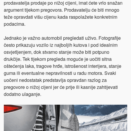
prodavatelja prodaje po nižoj cijeni, imat ćete vrlo snažan
argument tijekom pregovora. Prodavatelju će biti mnogo
teže opravdati višu cijenu kada raspolažete konkretnim
podacima.
Jednako je važno automobil pregledati uživo. Fotografije
često prikazuju vozilo iz najboljih kutova i pod idealnim
osvjetljenjem, dok stvarno stanje može biti potpuno
drukčije. Tek tijekom pregleda moguće je uočiti sitna
oštećenja laka, tragove hrđe, istrošenost interijera, stanje
guma ili eventualne nepravilnosti u radu motora. Svaki
uočeni nedostatak predstavlja opravdan razlog za
pregovore o nižoj cijeni jer će prije ili kasnije zahtijevati
dodatno ulaganje.