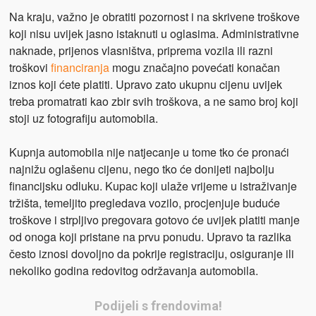
Na kraju, važno je obratiti pozornost i na skrivene troškove
koji nisu uvijek jasno istaknuti u oglasima. Administrativne
naknade, prijenos vlasništva, priprema vozila ili razni
troškovi
financiranja
mogu značajno povećati konačan
iznos koji ćete platiti. Upravo zato ukupnu cijenu uvijek
treba promatrati kao zbir svih troškova, a ne samo broj koji
stoji uz fotografiju automobila.
Kupnja automobila nije natjecanje u tome tko će pronaći
najnižu oglašenu cijenu, nego tko će donijeti najbolju
financijsku odluku. Kupac koji ulaže vrijeme u istraživanje
tržišta, temeljito pregledava vozilo, procjenjuje buduće
troškove i strpljivo pregovara gotovo će uvijek platiti manje
od onoga koji pristane na prvu ponudu. Upravo ta razlika
često iznosi dovoljno da pokrije registraciju, osiguranje ili
nekoliko godina redovitog održavanja automobila.
Podijeli s frendovima!