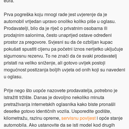
eura.
Prva pogreška koju mnogi rade jest uvjerenje da je
automobil vrijedan upravo onoliko koliko piše u oglasu.
Prodavatelji, bilo da je riječ o privatnim osobama ili
prodajnim salonima, često unaprijed ostave određeni
prostor za pregovore. Svjesni su da će ozbiljan kupac
pokušati spustiti cijenu pa početni iznos nerijetko uključuje
sigurnosnu rezervu. To ne znači da će svaki prodavatelj
pristati na veliko sniženje, ali gotovo uvijek postoji
mogućnost postizanja boljih uvjeta od onih koji su navedeni
u oglasu.
Prije nego što uopće nazovete prodavatelja, potrebno je
istražiti tržište. Danas je dovoljno nekoliko minuta
pretraživanja internetskih oglasnika kako biste pronašli
desetke gotovo identičnih vozila. Usporedite godište,
kilometražu, razinu opreme,
servisnu povijest
i opće stanje
automobila. Ako ustanovite da se isti model kod drugih