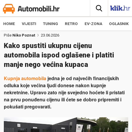
HOME
VIJESTI
TUNING
RETRO
EV-ZONA
OGLASNIK
Piše
Niko Poznat
23.06.2026
Kako spustiti ukupnu cijenu
automobila ispod oglašene i platiti
manje nego većina kupaca
Kupnja automobila
jedna je od najvećih financijskih
odluka koje većina ljudi donese nakon kupnje
nekretnine. Upravo zato nije svejedno hoćete li pristati
na prvu ponuđenu cijenu ili ćete se dobro pripremiti i
pokušati pregovarati.