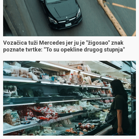
Vozačica tuži Mercedes jer ju je "žigosao" znak
poznate tvrtke: "To su opekline drugog stupnja"