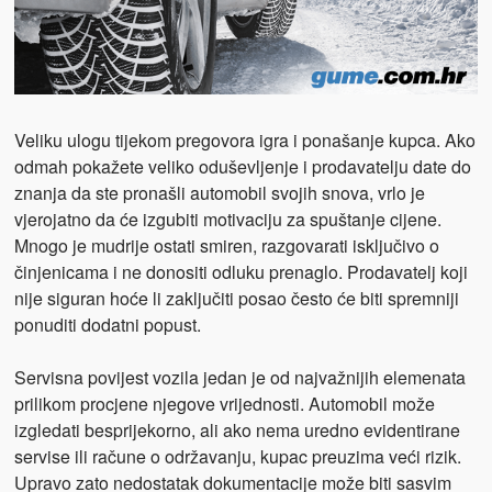
Veliku ulogu tijekom pregovora igra i ponašanje kupca. Ako
odmah pokažete veliko oduševljenje i prodavatelju date do
znanja da ste pronašli automobil svojih snova, vrlo je
vjerojatno da će izgubiti motivaciju za spuštanje cijene.
Mnogo je mudrije ostati smiren, razgovarati isključivo o
činjenicama i ne donositi odluku prenaglo. Prodavatelj koji
nije siguran hoće li zaključiti posao često će biti spremniji
ponuditi dodatni popust.
Servisna povijest vozila jedan je od najvažnijih elemenata
prilikom procjene njegove vrijednosti. Automobil može
izgledati besprijekorno, ali ako nema uredno evidentirane
servise ili račune o održavanju, kupac preuzima veći rizik.
Upravo zato nedostatak dokumentacije može biti sasvim