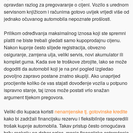
opravdan razlog za pregovaranje o cijeni. Vozilo s urednom
servisnom knjižicom i računima gotovo uvijek vrijedi više od
jednako očuvanog automobila nepoznate prošlosti.
Prilikom određivanja maksimalnog iznosa koji ste spremni
platiti ne biste trebali gledati samo kupoprodajnu cijenu.
Nakon kupnje često slijede registracija, obvezno
osiguranje, zamjena ulja, veliki servis, novi akumulator ili
komplet guma. Kada sve te troškove zbrojite, lako se može
dogoditi da automobil koji je na prvi pogled izgledao
povoljno zapravo postane znatno skuplji. Ako unaprijed
procijenite koliko će vas stajati dovođenje vozila u potpuno
ispravno stanje, taj iznos može postati vrlo snažan
argument tijekom pregovora.
Veliki dio kupaca koristi
nenamjenske tj. gotovinske kredite
kako bi zadržali financijsku rezervu i fleksibilnije rasporedili
trošak kupnje automobila. Takav pristup često omogućava
bržu reakciju na dobar oglas, manje financijsko opterećenje