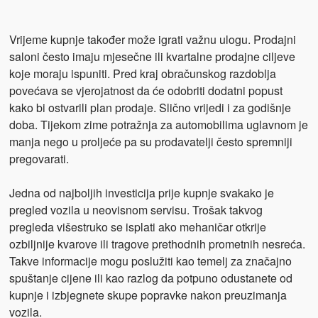
Vrijeme kupnje također može igrati važnu ulogu. Prodajni
saloni često imaju mjesečne ili kvartalne prodajne ciljeve
koje moraju ispuniti. Pred kraj obračunskog razdoblja
povećava se vjerojatnost da će odobriti dodatni popust
kako bi ostvarili plan prodaje. Slično vrijedi i za godišnje
doba. Tijekom zime potražnja za automobilima uglavnom je
manja nego u proljeće pa su prodavatelji često spremniji
pregovarati.
Jedna od najboljih investicija prije kupnje svakako je
pregled vozila u neovisnom servisu. Trošak takvog
pregleda višestruko se isplati ako mehaničar otkrije
ozbiljnije kvarove ili tragove prethodnih prometnih nesreća.
Takve informacije mogu poslužiti kao temelj za značajno
spuštanje cijene ili kao razlog da potpuno odustanete od
kupnje i izbjegnete skupe popravke nakon preuzimanja
vozila.