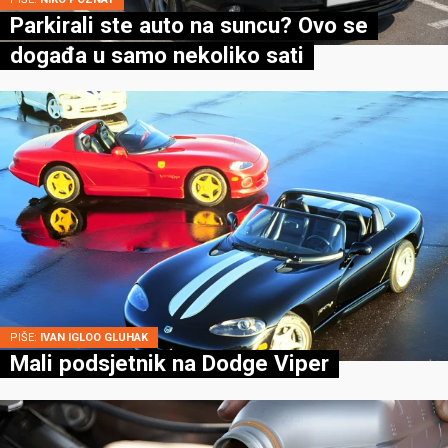
Parkirali ste auto na suncu? Ovo se
događa u samo nekoliko sati
PIŠE:
IVAN IGLOO GLUHAK
Mali podsjetnik na Dodge Viper