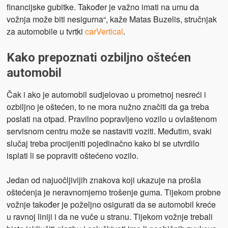
financijske gubitke. Također je važno imati na umu da
vožnja može biti nesigurna“, kaže Matas Buzelis, stručnjak
za automobile u tvrtki
carVertical
.
Kako prepoznati ozbiljno oštećen
automobil
Čak i ako je automobil sudjelovao u prometnoj nesreći i
ozbiljno je oštećen, to ne mora nužno značiti da ga treba
poslati na otpad. Pravilno popravljeno vozilo u ovlaštenom
servisnom centru može se nastaviti voziti. Međutim, svaki
slučaj treba procijeniti pojedinačno kako bi se utvrdilo
isplati li se popraviti oštećeno vozilo.
Jedan od najuočljivijih znakova koji ukazuje na prošla
oštećenja je neravnomjerno trošenje guma. Tijekom probne
vožnje također je poželjno osigurati da se automobil kreće
u ravnoj liniji i da ne vuče u stranu. Tijekom vožnje trebali