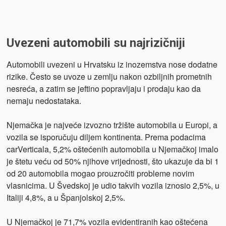
Uvezeni automobili su najrizičniji
Automobili uvezeni u Hrvatsku iz inozemstva nose dodatne
rizike. Često se uvoze u zemlju nakon ozbiljnih prometnih
nesreća, a zatim se jeftino popravljaju i prodaju kao da
nemaju nedostataka.
Njemačka je najveće izvozno tržište automobila u Europi, a
vozila se isporučuju diljem kontinenta. Prema podacima
carVerticala, 5,2% oštećenih automobila u Njemačkoj imalo
je štetu veću od 50% njihove vrijednosti, što ukazuje da bi 1
od 20 automobila mogao prouzročiti probleme novim
vlasnicima. U Švedskoj je udio takvih vozila iznosio 2,5%, u
Italiji 4,8%, a u Španjolskoj 2,5%.
U Njemačkoj je 71,7% vozila evidentiranih kao oštećena