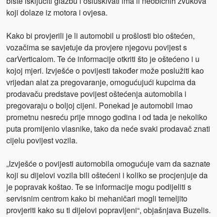
biste isključiti glazbu i osluškivati ima li neobičnih zvukova
koji dolaze iz motora i ovjesa.
Kako bi provjerili je li automobil u prošlosti bio oštećen,
vozačima se savjetuje da provjere njegovu povijest s
carVerticalom. Te će informacije otkriti što je oštećeno i u
kojoj mjeri. Izvješće o povijesti također može poslužiti kao
vrijedan alat za pregovaranje, omogućujući kupcima da
prodavaču predstave povijest oštećenja automobila i
pregovaraju o boljoj cijeni. Ponekad je automobil imao
prometnu nesreću prije mnogo godina i od tada je nekoliko
puta promijenio vlasnike, tako da neće svaki prodavač znati
cijelu povijest vozila.
„Izvješće o povijesti automobila omogućuje vam da saznate
koji su dijelovi vozila bili oštećeni i koliko se procjenjuje da
je popravak koštao. Te se informacije mogu podijeliti s
servisnim centrom kako bi mehaničari mogli temeljito
provjeriti kako su ti dijelovi popravljeni“, objašnjava Buzelis.