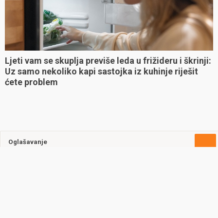
Ljeti vam se skuplja previše leda u frižideru i škrinji:
Uz samo nekoliko kapi sastojka iz kuhinje riješit
ćete problem
Oglašavanje
Uvjeti korištenja
Kontakt
Cookie policy
Automobili.hr © 2026. 4KA Media Group d.o.o. Sva prava pridržana