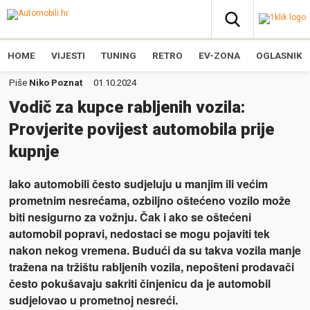
HOME
VIJESTI
TUNING
RETRO
EV-ZONA
OGLASNIK
Piše
Niko Poznat
01.10.2024
Vodič za kupce rabljenih vozila:
Provjerite povijest automobila prije
kupnje
Iako automobili često sudjeluju u manjim ili većim
prometnim nesrećama, ozbiljno oštećeno vozilo može
biti nesigurno za vožnju. Čak i ako se oštećeni
automobil popravi, nedostaci se mogu pojaviti tek
nakon nekog vremena. Budući da su takva vozila manje
tražena na tržištu rabljenih vozila, nepošteni prodavači
često pokušavaju sakriti činjenicu da je automobil
sudjelovao u prometnoj nesreći.