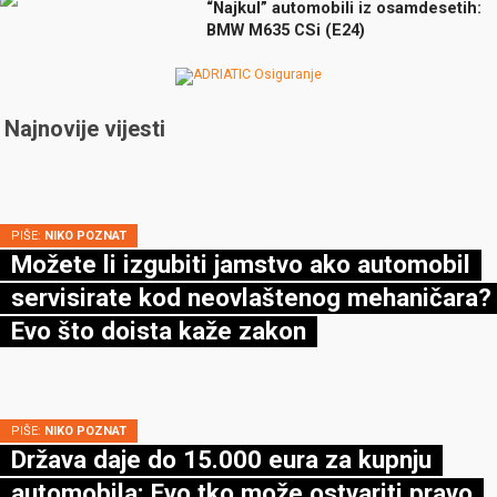
“Najkul” automobili iz osamdesetih:
BMW M635 CSi (E24)
Najnovije vijesti
PIŠE:
NIKO POZNAT
Možete li izgubiti jamstvo ako automobil
servisirate kod neovlaštenog mehaničara?
Evo što doista kaže zakon
PIŠE:
NIKO POZNAT
Država daje do 15.000 eura za kupnju
automobila: Evo tko može ostvariti pravo