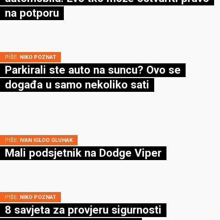
na potporu
PIŠE:
NIKO POZNAT
Parkirali ste auto na suncu? Ovo se
događa u samo nekoliko sati
PIŠE:
IVAN IGLOO GLUHAK
Mali podsjetnik na Dodge Viper
PIŠE:
NIKO POZNAT
8 savjeta za provjeru sigurnosti