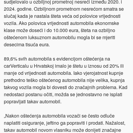
sudjelovalo u ozbiljnoj prometnoj nesreći između 2020. i
2024. godine. Ozbiljnom prometnom nesrećom smatra se
slučaj kada je nastala šteta veća od polovice vrijednosti
vozila. Ako polovica vrijednosti automobila ekonomske
klase može doseći i do 10.000 eura, šteta na ozbiljno
oštećenom luksuznom automobilu mogla bi se mjeriti
desecima tisuća eura.
89,6% svih automobila s evidencijom oštećenja na
carVerticalu u Hrvatskoj imalo je štetu u iznosu od 20% ili
manje od vrijednosti automobila. Iako vjerojatnost kupnje
prethodno teško oštećenog automobila nije velika, kupnja
takvog vozila mogla bi dovesti do značajnih problema. Kad
nedostaci postanu očiti, možda se jednostavno ne isplati
popravljati takav automobil.
„Nakon oštećenja automobila vozači se često odluče
naplatiti osiguranje, jeftino ga popraviti i prodati. Nažalost,
takav automobil novom vlasniku može donijeti značajne