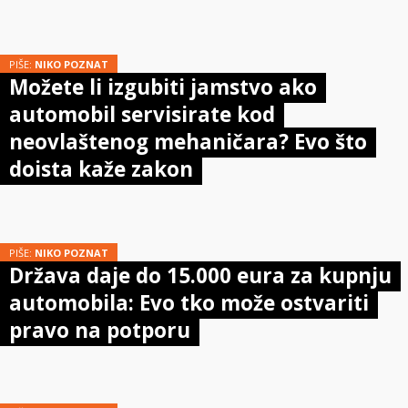
PIŠE:
NIKO POZNAT
Možete li izgubiti jamstvo ako
automobil servisirate kod
neovlaštenog mehaničara? Evo što
doista kaže zakon
PIŠE:
NIKO POZNAT
Država daje do 15.000 eura za kupnju
automobila: Evo tko može ostvariti
pravo na potporu