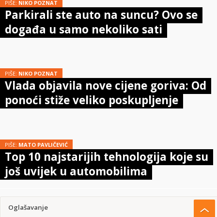
PIŠE:
NIKO POZNAT
Parkirali ste auto na suncu? Ovo se
događa u samo nekoliko sati
PIŠE:
NIKO POZNAT
Vlada objavila nove cijene goriva: Od
ponoći stiže veliko poskupljenje
PIŠE:
MATO PAVLIČEVIĆ
Top 10 najstarijih tehnologija koje su
još uvijek u automobilima
Oglašavanje