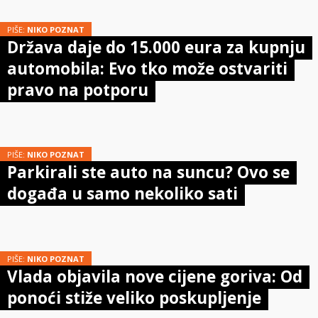
PIŠE:
NIKO POZNAT
Država daje do 15.000 eura za kupnju
automobila: Evo tko može ostvariti
pravo na potporu
PIŠE:
NIKO POZNAT
Parkirali ste auto na suncu? Ovo se
događa u samo nekoliko sati
PIŠE:
NIKO POZNAT
Vlada objavila nove cijene goriva: Od
ponoći stiže veliko poskupljenje