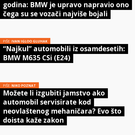
godina: BMW je upravo napravio ono
čega su se vozači najviše bojali
PIŠE:
IVAN IGLOO GLUHAK
“Najkul” automobili iz osamdesetih:
BMW M635 CSi (E24)
PIŠE:
NIKO POZNAT
Možete li izgubiti jamstvo ako
automobil servisirate kod
neovlaštenog mehaničara? Evo što
doista kaže zakon