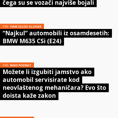
čega su se vozači najviše bojali
PIŠE:
IVAN IGLOO GLUHAK
“Najkul” automobili iz osamdesetih:
BMW M635 CSi (E24)
PIŠE:
NIKO POZNAT
Možete li izgubiti jamstvo ako
automobil servisirate kod
neovlaštenog mehaničara? Evo što
doista kaže zakon