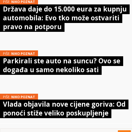
PIŠE:
NIKO POZNAT
Država daje do 15.000 eura za kupnju
automobila: Evo tko može ostvariti
pravo na potporu
PIŠE:
NIKO POZNAT
Parkirali ste auto na suncu? Ovo se
događa u samo nekoliko sati
PIŠE:
NIKO POZNAT
Vlada objavila nove cijene goriva: Od
ponoći stiže veliko poskupljenje