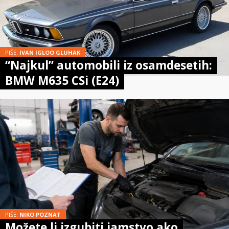
PIŠE:
IVAN IGLOO GLUHAK
“Najkul” automobili iz osamdesetih:
BMW M635 CSi (E24)
PIŠE:
NIKO POZNAT
Možete li izgubiti jamstvo ako