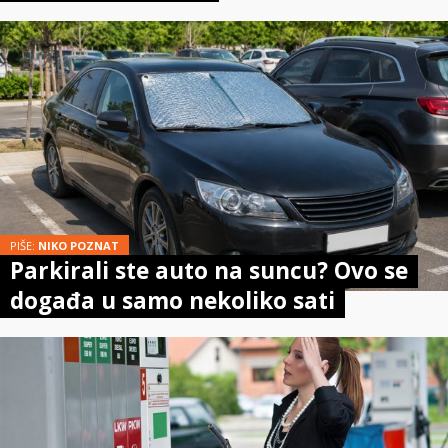
PIŠE:
NIKO POZNAT
Parkirali ste auto na suncu? Ovo se
događa u samo nekoliko sati