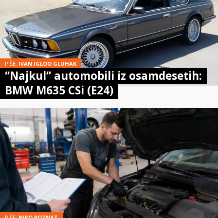
PIŠE:
IVAN IGLOO GLUHAK
“Najkul” automobili iz osamdesetih:
BMW M635 CSi (E24)
PIŠE:
NIKO POZNAT