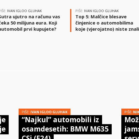
PIŠE:
IVAN IGLOO GLUHAK
PIŠE:
IVAN IGLOO GLUHAK
Sutra ujutro na računu vas
Top 5: Malčice blesave
čeka 50 milijuna eura. Koji
činjenice o automobilima
automobil prvi kupujete?
koje (vjerojatno) niste znal
PIŠE:
IVAN IGLOO GLUHAK
PIŠE:
NI
je
“Najkul” automobili iz
Može
je
osamdesetih: BMW M635
jam
CSi (E24)
serv