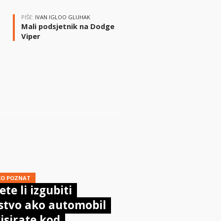
PIŠE:
IVAN IGLOO GLUHAK
Mali podsjetnik na Dodge
Viper
i
KO POZNAT
te li izgubiti
stvo ako automobil
isirate kod