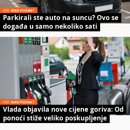
PIŠE:
NIKO POZNAT
Parkirali ste auto na suncu? Ovo se
događa u samo nekoliko sati
PIŠE:
NIKO POZNAT
Vlada objavila nove cijene goriva: Od
ponoći stiže veliko poskupljenje