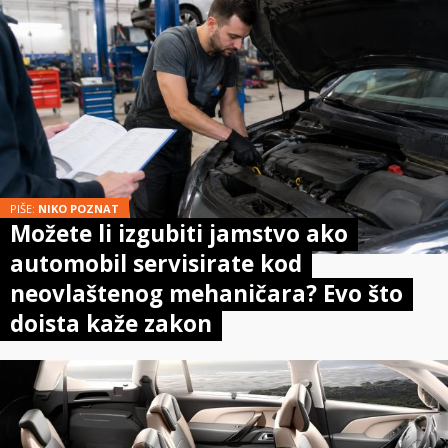
PIŠE:
NIKO POZNAT
Možete li izgubiti jamstvo ako
automobil servisirate kod
neovlaštenog mehaničara? Evo što
doista kaže zakon