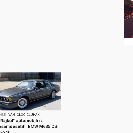
PIŠE:
IVAN IGLOO GLUHAK
“Najkul” automobili iz
osamdesetih: BMW M635 CSi
(E24)