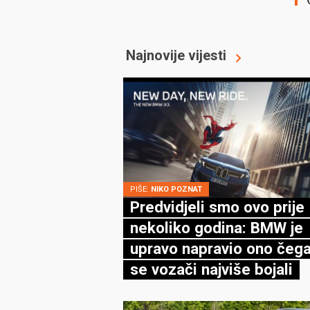
Najnovije vijesti
PIŠE:
NIKO POZNAT
Predvidjeli smo ovo prije
nekoliko godina: BMW je
upravo napravio ono čega
se vozači najviše bojali