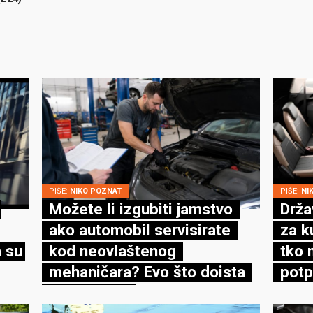
PIŠE:
NIKO POZNAT
PIŠE:
NI
Možete li izgubiti jamstvo
Drža
ako automobil servisirate
za k
 su
kod neovlaštenog
tko 
mehaničara? Evo što doista
potp
kaže zakon