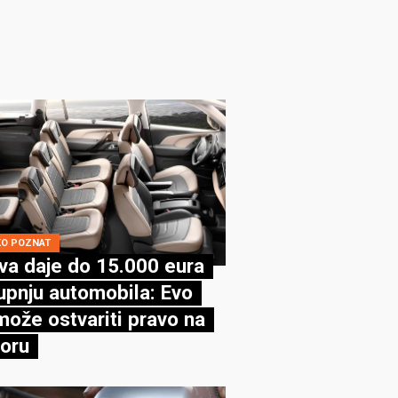
KO POZNAT
va daje do 15.000 eura
upnju automobila: Evo
može ostvariti pravo na
oru