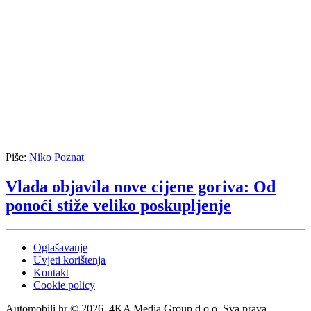
Piše:
Niko Poznat
Vlada objavila nove cijene goriva: Od
ponoći stiže veliko poskupljenje
Oglašavanje
Uvjeti korištenja
Kontakt
Cookie policy
Automobili.hr © 2026. 4KA Media Group d.o.o. Sva prava