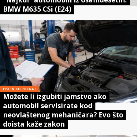
BMW M635 CSi (E24)
PIŠE:
NIKO POZNAT
Možete li izgubiti jamstvo ako
automobil servisirate kod
neovlaštenog mehaničara? Evo što
doista kaže zakon