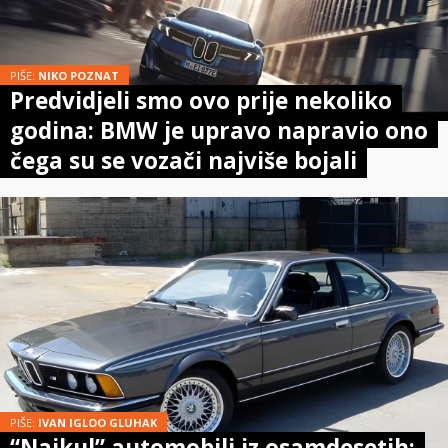
PIŠE:
NIKO POZNAT
Predvidjeli smo ovo prije nekoliko
godina: BMW je upravo napravio ono
čega su se vozači najviše bojali
PIŠE:
IVAN IGLOO GLUHAK
“Najkul” automobili iz osamdesetih: