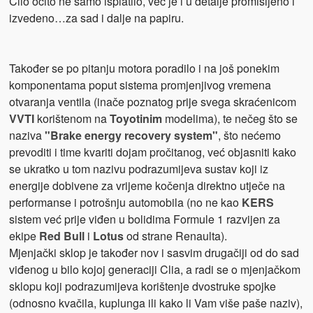
Clio očito ne samo isplatilo, već je i u detalje promišljeno i
izvedeno…za sad i dalje na papiru.
Također se po pitanju motora poradilo i na još ponekim
komponentama poput sistema promjenjivog vremena
otvaranja ventila (inače poznatog prije svega skraćenicom
VVTI
korištenom na
Toyotinim
modelima), te nečeg što se
naziva
"Brake energy recovery system"
, što nećemo
prevoditi i time kvariti dojam pročitanog, već objasniti kako
se ukratko u tom nazivu podrazumijeva sustav koji iz
energije dobivene za vrijeme kočenja direktno utječe na
performanse i potrošnju automobila (no ne kao
KERS
sistem već prije viđen u bolidima Formule 1 razvijen za
ekipe
Red Bull
i
Lotus
od strane Renaulta).
Mjenjački sklop je također nov i sasvim drugačiji od do sad
viđenog u bilo kojoj generaciji Clia, a radi se o mjenjačkom
sklopu koji podrazumijeva korištenje dvostruke spojke
(odnosno kvačila, kuplunga ili kako li Vam više paše naziv),