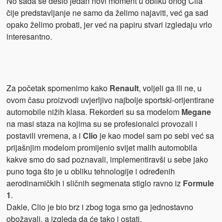
No sada se desio jedan novi moment u obliku onog Clia
čije predstavljanje ne samo da želimo najaviti, već ga sad
opako želimo probati, jer već na papiru stvari izgledaju vrlo
interesantno.
Za početak spomenimo kako
Renault
, voljeli ga ili ne, u
ovom času proizvodi uvjerljivo najbolje sportski-orijentirane
automobile nižih klasa. Rekorderi su sa modelom
Megane
na masi staza na kojima su se profesionalci provozali i
postavili vremena, a i
Clio
je kao model sam po sebi već sa
prijašnjim modelom promijenio svijet malih automobila
kakve smo do sad poznavali, implementiravši u sebe jako
puno toga što je u obliku tehnologije i određenih
aerodinamičkih i sličnih segmenata stiglo ravno iz
Formule
1
.
Dakle, Clio je bio brz i zbog toga smo ga jednostavno
obožavali, a izgleda da će tako i ostati.