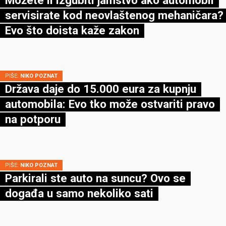
servisirate kod neovlaštenog mehaničara?
Evo što doista kaže zakon
PIŠE:
NIKO POZNAT
Država daje do 15.000 eura za kupnju
automobila: Evo tko može ostvariti pravo
na potporu
PIŠE:
NIKO POZNAT
Parkirali ste auto na suncu? Ovo se
događa u samo nekoliko sati