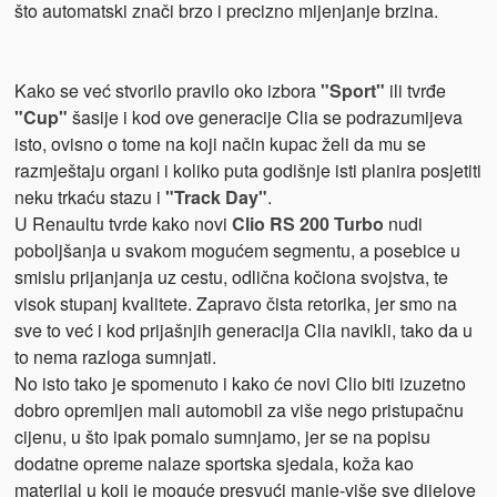
što automatski znači brzo i precizno mijenjanje brzina.
Kako se već stvorilo pravilo oko izbora
"Sport"
ili tvrđe
"Cup"
šasije i kod ove generacije Clia se podrazumijeva
isto, ovisno o tome na koji način kupac želi da mu se
razmještaju organi i koliko puta godišnje isti planira posjetiti
neku trkaću stazu i
"Track Day"
.
U Renaultu tvrde kako novi
Clio RS 200 Turbo
nudi
poboljšanja u svakom mogućem segmentu, a posebice u
smislu prijanjanja uz cestu, odlična kočiona svojstva, te
visok stupanj kvalitete. Zapravo čista retorika, jer smo na
sve to već i kod prijašnjih generacija Clia navikli, tako da u
to nema razloga sumnjati.
No isto tako je spomenuto i kako će novi Clio biti izuzetno
dobro opremljen mali automobil za više nego pristupačnu
cijenu, u što ipak pomalo sumnjamo, jer se na popisu
dodatne opreme nalaze sportska sjedala, koža kao
materijal u koji je moguće presvući manje-više sve dijelove