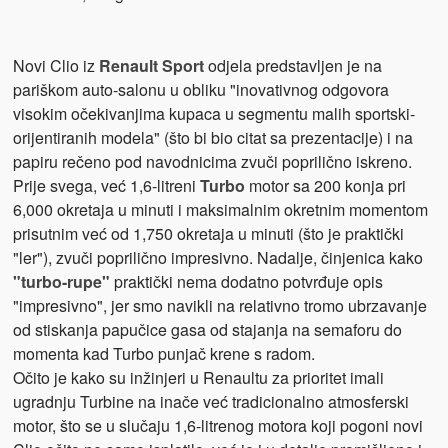
Novi Clio iz
Renault Sport
odjela predstavljen je na
pariškom auto-salonu u obliku "inovativnog odgovora
visokim očekivanjima kupaca u segmentu malih sportski-
orijentiranih modela" (što bi bio citat sa prezentacije) i na
papiru rečeno pod navodnicima zvuči poprilično iskreno.
Prije svega, već 1,6-litreni
Turbo
motor sa 200 konja pri
6,000 okretaja u minuti i maksimalnim okretnim momentom
prisutnim već od 1,750 okretaja u minuti (što je praktički
"ler"), zvuči poprilično impresivno. Nadalje, činjenica kako
"turbo-rupe"
praktički nema dodatno potvrđuje opis
"impresivno", jer smo navikli na relativno tromo ubrzavanje
od stiskanja papučice gasa od stajanja na semaforu do
momenta kad Turbo punjač krene s radom.
Očito je kako su inžinjeri u Renaultu za prioritet imali
ugradnju Turbine na inače već tradicionalno atmosferski
motor, što se u slučaju 1,6-litrenog motora koji pogoni novi