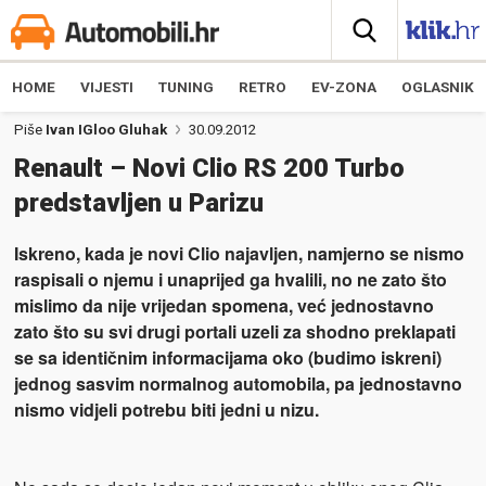
HOME
VIJESTI
TUNING
RETRO
EV-ZONA
OGLASNIK
Piše
Ivan IGloo Gluhak
30.09.2012
Renault – Novi Clio RS 200 Turbo
predstavljen u Parizu
Iskreno, kada je novi Clio najavljen, namjerno se nismo
raspisali o njemu i unaprijed ga hvalili, no ne zato što
mislimo da nije vrijedan spomena, već jednostavno
zato što su svi drugi portali uzeli za shodno preklapati
se sa identičnim informacijama oko (budimo iskreni)
jednog sasvim normalnog automobila, pa jednostavno
nismo vidjeli potrebu biti jedni u nizu.