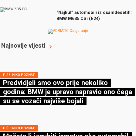
“Najkul” automobili iz osamdesetih:
BMW M635 CSi (E24)
Najnovije vijesti
PIŠE:
NIKO POZNAT
Predvidjeli smo ovo prije nekoliko
godina: BMW je upravo napravio ono čega
su se vozači najviše bojali
PIŠE:
NIKO POZNAT
Možete li izgubiti jamstvo ako automobil