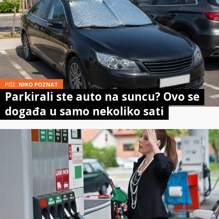
PIŠE:
NIKO POZNAT
Parkirali ste auto na suncu? Ovo se
događa u samo nekoliko sati