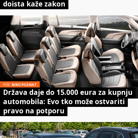
doista kaže zakon
PIŠE:
NIKO POZNAT
Država daje do 15.000 eura za kupnju
automobila: Evo tko može ostvariti
pravo na potporu