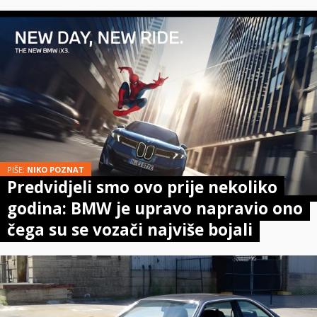
PIŠE:
NIKO POZNAT
Predvidjeli smo ovo prije nekoliko
godina: BMW je upravo napravio ono
čega su se vozači najviše bojali