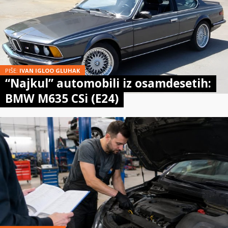
PIŠE:
IVAN IGLOO GLUHAK
“Najkul” automobili iz osamdesetih:
BMW M635 CSi (E24)