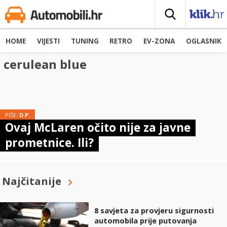
HOME
VIJESTI
TUNING
RETRO
EV-ZONA
OGLASNIK
cerulean blue
PIŠE:
D.P.
Ovaj McLaren očito nije za javne
prometnice. Ili?
Najčitanije
8 savjeta za provjeru sigurnosti
automobila prije putovanja