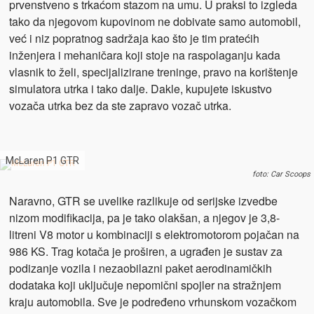
prvenstveno s trkaćom stazom na umu. U praksi to izgleda
tako da njegovom kupovinom ne dobivate samo automobil,
već i niz popratnog sadržaja kao što je tim pratećih
inženjera i mehaničara koji stoje na raspolaganju kada
vlasnik to želi, specijalizirane treninge, pravo na korištenje
simulatora utrka i tako dalje. Dakle, kupujete iskustvo
vozača utrka bez da ste zapravo vozač utrka.
McLaren P1 GTR
foto: Car Scoops
Naravno, GTR se uvelike razlikuje od serijske izvedbe
nizom modifikacija, pa je tako olakšan, a njegov je 3,8-
litreni V8 motor u kombinaciji s elektromotorom pojačan na
986 KS. Trag kotača je proširen, a ugrađen je sustav za
podizanje vozila i nezaobilazni paket aerodinamičkih
dodataka koji uključuje nepomični spojler na stražnjem
kraju automobila. Sve je podređeno vrhunskom vozačkom