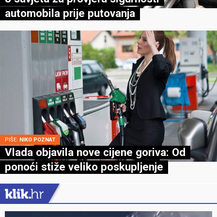
automobila prije putovanja
PIŠE:
NIKO POZNAT
Vlada objavila nove cijene goriva: Od
ponoći stiže veliko poskupljenje