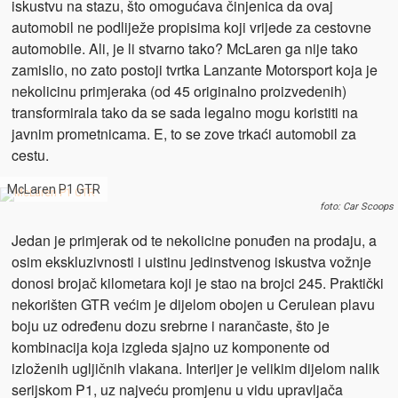
iskustvu na stazu, što omogućava činjenica da ovaj
automobil ne podliježe propisima koji vrijede za cestovne
automobile. Ali, je li stvarno tako? McLaren ga nije tako
zamislio, no zato postoji tvrtka Lanzante Motorsport koja je
nekolicinu primjeraka (od 45 originalno proizvedenih)
transformirala tako da se sada legalno mogu koristiti na
javnim prometnicama. E, to se zove trkaći automobil za
cestu.
McLaren P1 GTR
foto: Car Scoops
Jedan je primjerak od te nekolicine ponuđen na prodaju, a
osim ekskluzivnosti i uistinu jedinstvenog iskustva vožnje
donosi brojač kilometara koji je stao na brojci 245. Praktički
nekorišten GTR većim je dijelom obojen u Cerulean plavu
boju uz određenu dozu srebrne i narančaste, što je
kombinacija koja izgleda sjajno uz komponente od
izloženih ugljičnih vlakana. Interijer je velikim dijelom nalik
serijskom P1, uz najveću promjenu u vidu upravljača