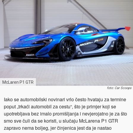
McLaren P1 GTR
foto: Car Scoops
Iako se automobilski novinari vrlo često hvataju za termine
poput „trkaći automobil za cestu“, što je primjer koji se
upotrebljava bez imalo promišljanja i nevjerojatno je za što
smo sve čuli da se koristi, u slučaju McLarena P1 GTR
zapravo nema boljeg, jer činjenica jest da je nastao