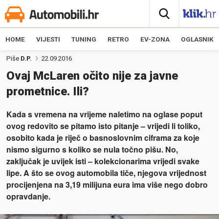
HOME
VIJESTI
TUNING
RETRO
EV-ZONA
OGLASNIK
Piše
D.P.
22.09.2016
Ovaj McLaren očito nije za javne
prometnice. Ili?
Kada s vremena na vrijeme naletimo na oglase poput
ovog redovito se pitamo isto pitanje – vrijedi li toliko,
osobito kada je riječ o basnoslovnim ciframa za koje
nismo sigurno s koliko se nula točno pišu. No,
zaključak je uvijek isti – kolekcionarima vrijedi svake
lipe. A što se ovog automobila tiče, njegova vrijednost
procijenjena na 3,19 milijuna eura ima više nego dobro
opravdanje.