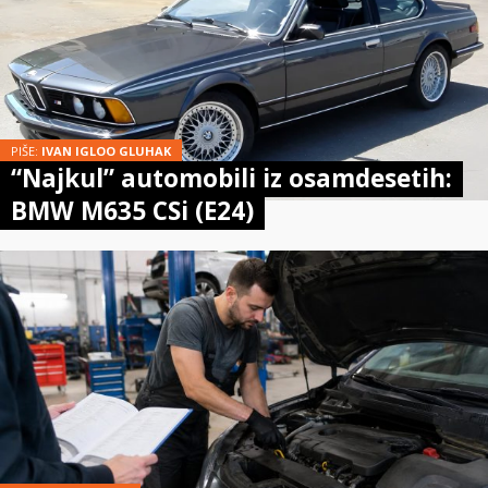
PIŠE:
IVAN IGLOO GLUHAK
“Najkul” automobili iz osamdesetih:
BMW M635 CSi (E24)