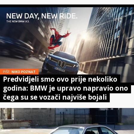
PIŠE:
NIKO POZNAT
Predvidjeli smo ovo prije nekoliko
godina: BMW je upravo napravio ono
čega su se vozači najviše bojali