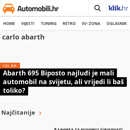
HOME
VIJESTI
TUNING
RETRO
EV-ZONA
OGLASNIK
carlo abarth
PIŠE:
D.P.
Abarth 695 Biposto najluđi je mali
automobil na svijetu, ali vrijedi li baš
toliko?
Najčitanije
8 savjeta za provjeru sigurnosti