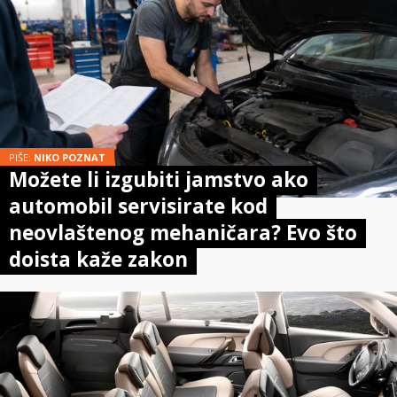
PIŠE:
NIKO POZNAT
Možete li izgubiti jamstvo ako
automobil servisirate kod
neovlaštenog mehaničara? Evo što
doista kaže zakon