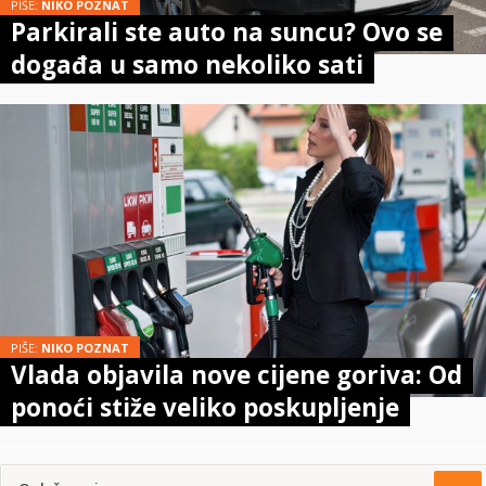
PIŠE:
NIKO POZNAT
Parkirali ste auto na suncu? Ovo se
događa u samo nekoliko sati
PIŠE:
NIKO POZNAT
Vlada objavila nove cijene goriva: Od
ponoći stiže veliko poskupljenje